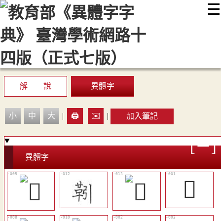
☰
:::
最新消息
常見問題
編輯說明
字典附錄
使用說明
顯示模式
網站導覽
EN
解 說
異體字
小
中
大
|
🖨️
✉️
|
加入筆記
異體字
𩍟