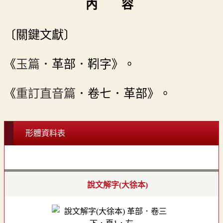
內 容
〔關鍵文獻〕
《
玉篇
．革部．靷字》。
《
重訂直音篇
．卷七．革部》。
形體資料表
說文解字(大徐本)