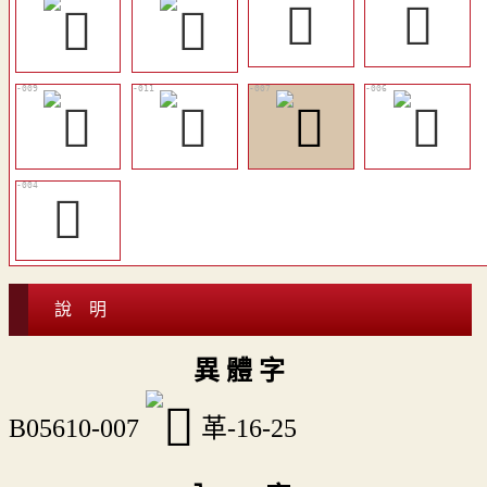
𩍱
𩍫
𩎋
說 明
異 體 字
B05610-007
革-16-25