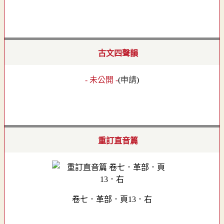
古文四聲韻
- 未公開 -
(
申請
)
重訂直音篇
卷七．革部．頁13．右