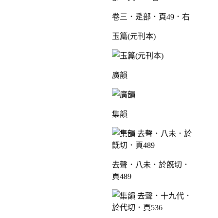
卷三．辵部．頁49．右
玉篇(元刊本)
廣韻
集韻
去聲．八未．於旣切．
頁489