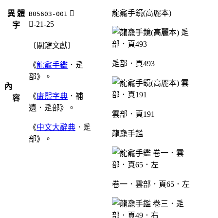
龍龕手鏡(高麗本)
異 體
𨙤
B05603-001
辵-21-25
字
〔關鍵文獻〕
辵部．頁493
《
龍龕手鑑
．辵
部》。
內
《
康熙字典
．補
容
遺．辵部》。
雲部．頁191
《
中文大辭典
．辵
龍龕手鑑
部》。
卷一．雲部．頁65．左