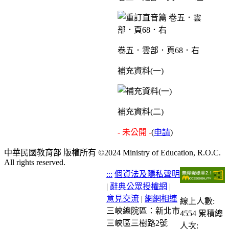
卷五．雲部．頁68．右
補充資料(一)
補充資料(二)
- 未公開 -
(
申請
)
中華民國教育部 版權所有 ©2024 Ministry of Education, R.O.C.
All rights reserved.
:::
個資法及隱私聲明
|
辭典公眾授權網
|
意見交流
|
網網相連
線上人數:
三峽總院區：新北市
4554
累積總
三峽區三樹路2號
人次: