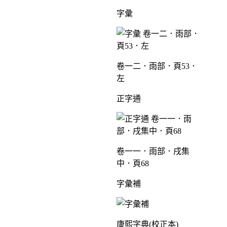
字彙
卷一二．雨部．頁53．
左
正字通
卷一一．雨部．戌集
中．頁68
字彙補
康熙字典(校正本)