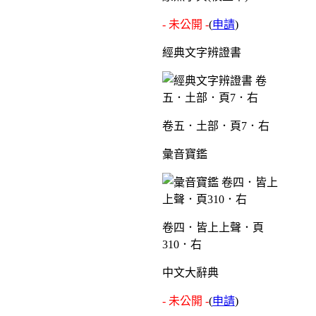
- 未公開 -
(
申請
)
經典文字辨證書
卷五．土部．頁7．右
彙音寶鑑
卷四．皆上上聲．頁
310．右
中文大辭典
- 未公開 -
(
申請
)