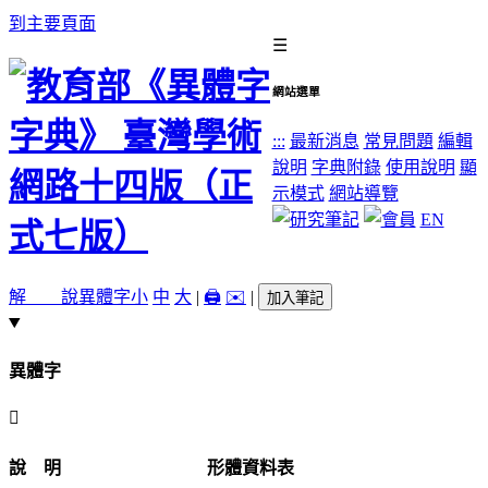
到主要頁面
☰
網站選單
:::
最新消息
常見問題
編輯
說明
字典附錄
使用說明
顯
示模式
網站導覽
EN
解 說
異體字
小
中
大
|
🖨️
✉️
|
加入筆記
異體字
𨙤
說 明
形體資料表