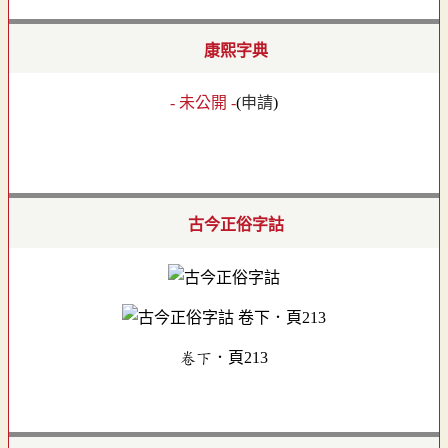
康熙字典
- 未公開 -
(
申請
)
古今正俗字詁
卷下．頁213