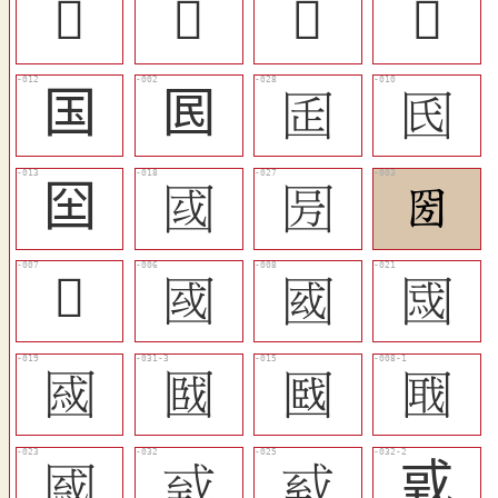
𡆸
𡆻
𡆿
𡇎
国
囻
󰻱
󰻨
囶
󰻩
󰻰
圀
𡇕
󰻥
󰻦
󰻫
󰻪
󰻳
𡈑
󰻧
󰻭
󰻴
󰻮
戜