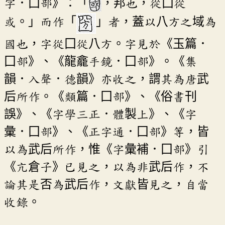
字．囗部》：「
，邦也，從囗從
或。」而作「
」者，蓋以八方之域為
國也，字從囗從八方。字見於《玉篇．
囗部》、《龍龕手鏡．囗部》。《集
韻．入聲．德韻》亦收之，謂其為唐武
后所作。《類篇．囗部》、《俗書刊
誤》、《字學三正．體製上》、《字
彙．囗部》、《正字通．囗部》等，皆
以為武后所作，惟《字彙補．囗部》引
《亢倉子》已見之，以為非武后作，不
論其是否為武后作，文獻皆見之，自當
收錄。