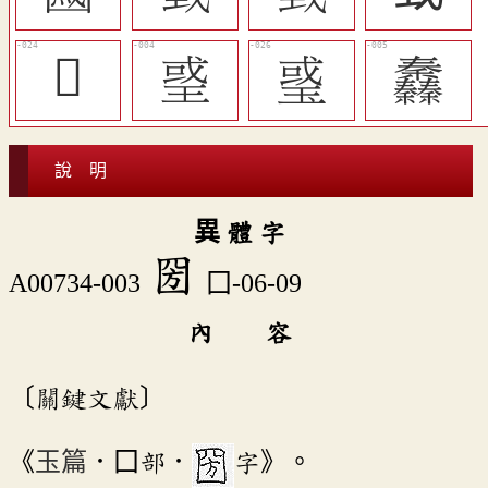
𢧌
𤦒
󰻯
䆐
說 明
異 體 字
圀
A00734-003
囗-06-09
內 容
〔關鍵文獻〕
《
玉篇
．囗部．
字》。