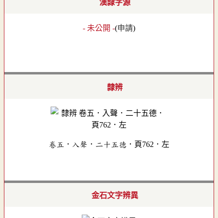
漢隸字源
- 未公開 -
(
申請
)
隸辨
卷五．入聲．二十五德．頁762．左
金石文字辨異