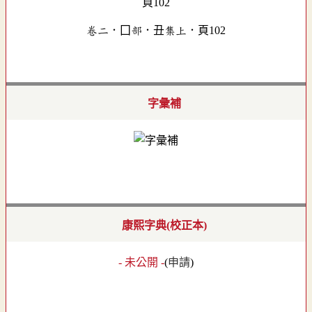
卷二．囗部．丑集上．頁102
字彙補
康熙字典(校正本)
- 未公開 -
(
申請
)