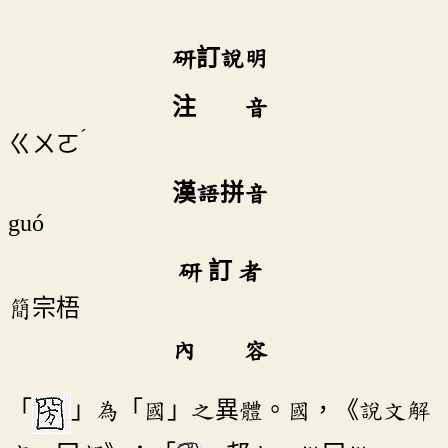
研訂說明
注 音
ˊ
ㄍㄨㄛ
漢語拼音
guó
研 訂 者
簡宗梧
內 容
「
」為「國」之異體。國，《說文解