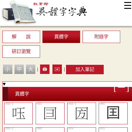
☰
:::
最新消息
常見問題
編輯說明
字典附錄
使用說明
顯示模式
網站導覽
EN
解 說
異體字
附錄字
研訂瀏覽
小
中
大
|
🖨️
✉️
|
加入筆記
異體字
󰻵
󰻬
󰻲
囯