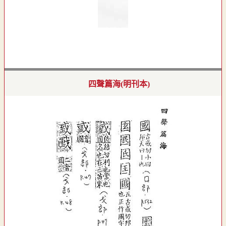
四聲篇海(明刊本)