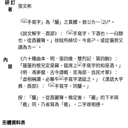
研 訂
張文彬
者
ˊ
「
」為「釃」之異體。音⑴
ㄌㄧ
⑵ㄕ。
《說文解字．酉部》：「
，下酒也。一曰醇
也。從酉麗聲。」徐鉉所綺切，今音ㄕ。或從偏旁又
ˊ
讀為
ㄌㄧ
。
《六十種曲本．明．張四維．雙烈記．第四齣》：
內
「蓮蓬的根兒定是藕，筵席上
的知是酒。」
容
《明．馮夢龍．古今譚概．苦海部．自詫才華》：
「虛相稱讚，必擊牛
酒延之。」《漢語大字
典．酉部》：「
，同釃。」
按：「釃」，從酉麗聲。楷定後，「麗」的下半與
「鹿」同，乃省寫為「鹿」，二字遂相通。
形體資料表