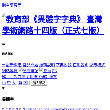
到主要頁面
☰
網站選單
:::
最新消息
常見問題
編輯說明
字典附錄
使用說明
顯示模式
網站導覽
EN
解 說
異體字
附錄字
研訂瀏覽
小
中
大
|
🖨️
✉️
|
加入筆記
異體字
󸹤
󸹥
𦌿
󸹩
󸹦
󸹨
󸹧