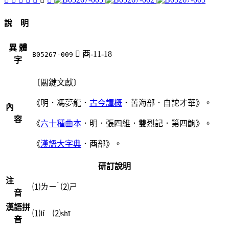
說 明
異 體
󸹨
酉-11-18
B05267-009
字
〔關鍵文獻〕
《明．馮夢龍．
古今譚概
．苦海部．自詑才華》。
內
容
《
六十種曲本
．明．張四維．雙烈記．第四齣》。
《
漢語大字典
．酉部》。
研訂說明
注
ˊ
⑴
ㄌㄧ
⑵
ㄕ
音
漢語拼
⑴lí ⑵shī
音