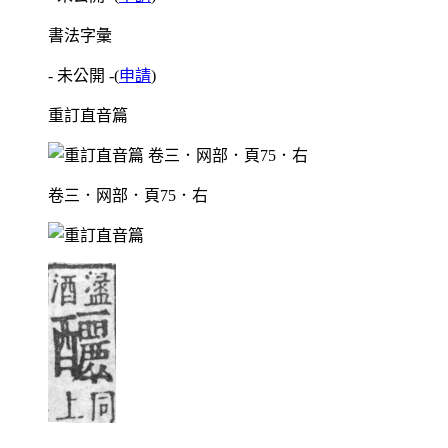
書法字彙
- 未公開 -
(
申請
)
重訂直音篇
卷三．网部．頁75．右