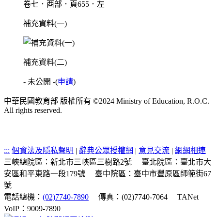
卷七．酉部．頁655．左
補充資料(一)
補充資料(二)
- 未公開 -
(
申請
)
中華民國教育部 版權所有 ©2024 Ministry of Education, R.O.C.
All rights reserved.
:::
個資法及隱私聲明
|
辭典公眾授權網
|
意見交流
|
網網相連
三峽總院區：新北市三峽區三樹路2號
臺北院區：臺北市大
安區和平東路一段179號
臺中院區：臺中市豐原區師範街67
號
電話總機：
(02)7740-7890
傳真：(02)7740-7064
TANet
VoIP：9009-7890