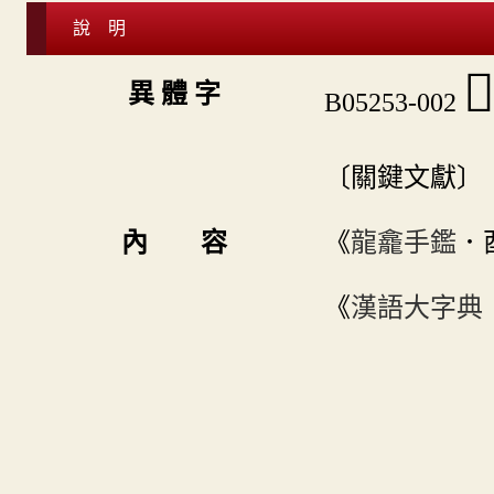
說 明

異 體 字
B05253-002
〔關鍵文獻〕
內 容
《
龍龕手鑑
．
《
漢語大字典