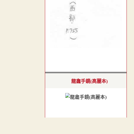
龍龕手鏡(高麗本)
龍龕手鑑