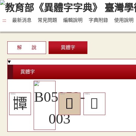
:::
最新消息
常見問題
編輯說明
字典附錄
使用說明
解 說
異體字
異體字
㽑
󸹌
𨤌