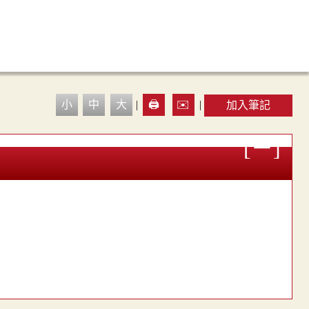
小
中
大
|
🖨️
✉️
|
加入筆記