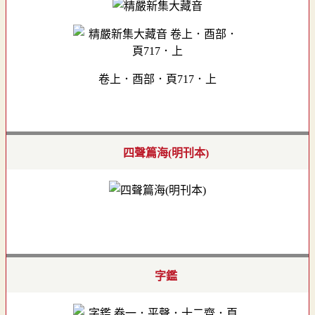
卷上．酉部．頁717．上
四聲篇海(明刊本)
字鑑