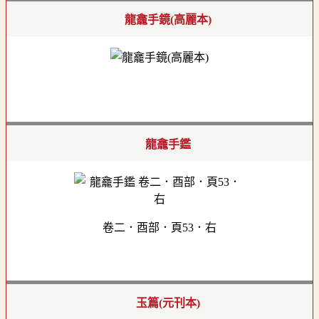
龍龕手鏡(高麗本)
龍龕手鑑
卷二．酉部．頁53．右
玉篇(元刊本)