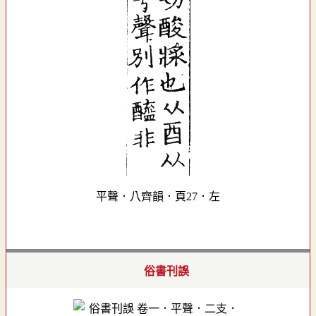
平聲．八齊韻．頁27．左
俗書刊誤