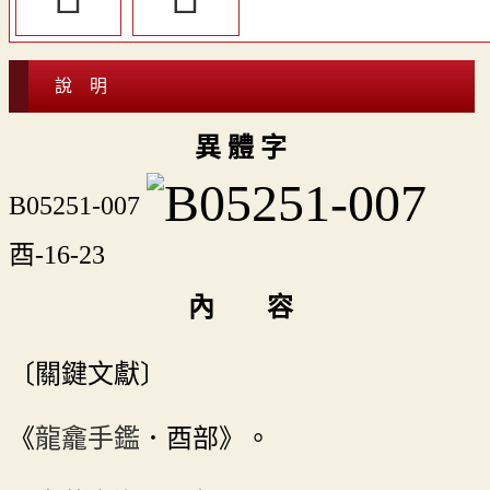
說 明
異 體 字
B05251-007
酉-16-23
內 容
〔關鍵文獻〕
《
龍龕手鑑
．酉部》。