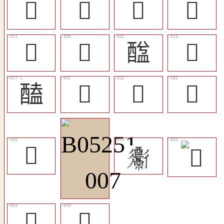
󸹆
󸹃
󸹄
󸹂
󸹁
󸸼
䤈
󸹀
醘
𨣓
󸹅
󸸽
󸸾
𩱗
󸸿