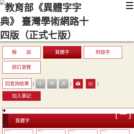
☰
:::
最新消息
常見問題
編輯說明
字典附錄
使用說明
顯示模式
網站導覽
EN
解 說
異體字
附錄字
研訂瀏覽
回查詢結果
|
小
中
大
|
🖨️
✉️
|
加入筆記
異體字