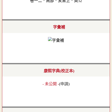
卷一二．鬲部．亥集上．頁52
字彙補
康熙字典(校正本)
- 未公開 -
(
申請
)