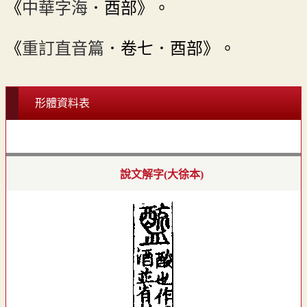
《
中華字海
．酉部》。
《
重訂直音篇
．卷七．酉部》。
形體資料表
說文解字(大徐本)