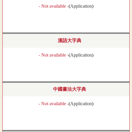
- Not available -
(
Application
)
漢語大字典
- Not available -
(
Application
)
中國書法大字典
- Not available -
(
Application
)