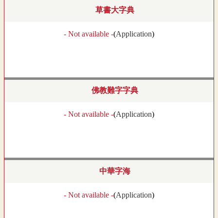
草書大字典
- Not available -
(
Application
)
佛教難字字典
- Not available -
(
Application
)
中華字海
- Not available -
(
Application
)