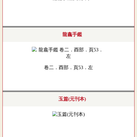
龍龕手鑑
卷二．酉部．頁53．左
玉篇(元刊本)