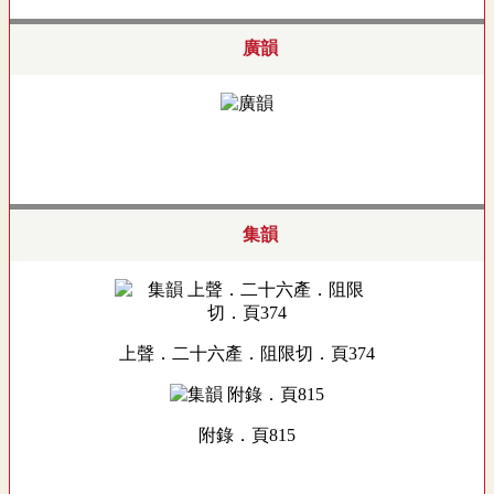
廣韻
集韻
上聲．二十六產．阻限切．頁374
附錄．頁815