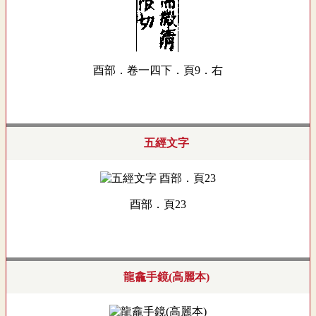
酉部．卷一四下．頁9．右
五經文字
酉部．頁23
龍龕手鏡(高麗本)