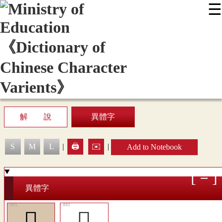
☰
:::
News
Editing Instructions
Appendix
User Guide
Display Mode
Sitemap
中
解 說
異體字
S
M
L
|
🖨️
✉️
|
Add to Notebook
異體字
󸸦
󸸧