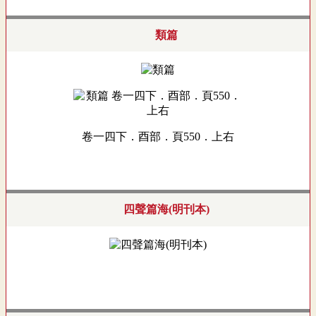
類篇
卷一四下．酉部．頁550．上右
四聲篇海(明刊本)