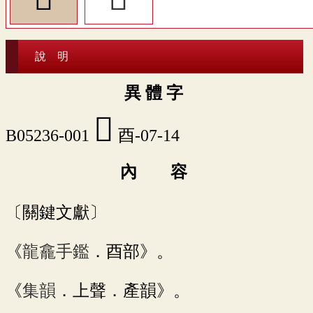
說 明
異 體 字
󸸦
B05236-001
酉-07-14
內 容
〔關鍵文獻〕
《
龍龕手鑑
．酉部》。
《
集韻
．上聲．產韻》。