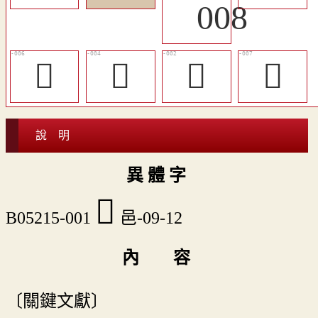
󸸋
󸸉
𨟫
󸸌
說 明
異 體 字
𨜥
B05215-001
邑-09-12
內 容
〔關鍵文獻〕