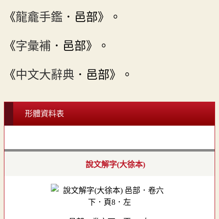
《
龍龕手鑑
．邑部》。
《
字彙補
．邑部》。
《
中文大辭典
．邑部》。
形體資料表
說文解字(大徐本)