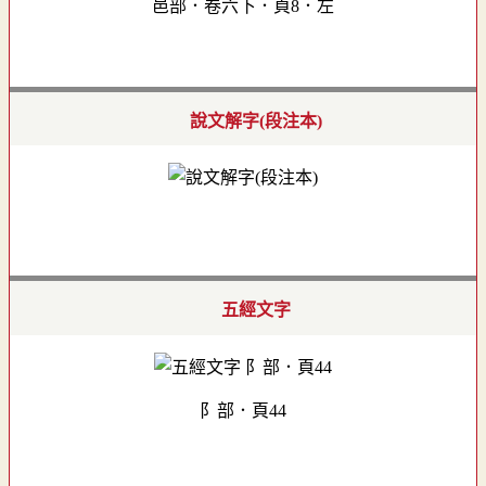
邑部．卷六下．頁8．左
說文解字(段注本)
五經文字
阝部．頁44