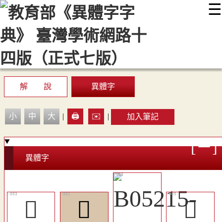
☰
:::
最新消息
常見問題
編輯說明
字典附錄
使用說明
顯示模式
網站導覽
EN
解 說
異體字
小
中
大
|
🖨️
✉️
|
加入筆記
異體字
󸸈
𨜥
󸸊