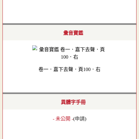
彙音寶鑑
卷一．嘉下去聲．頁100．右
異體字手冊
- 未公開 -
(
申請
)