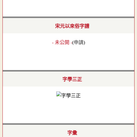
宋元以來俗字譜
- 未公開 -
(
申請
)
字學三正
字彙