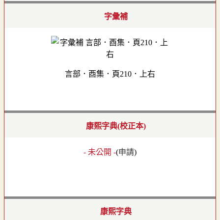
字彙補
言部．酉集．頁210．上右
康熙字典(校正本)
- 未公開 -
(
申請
)
康熙字典