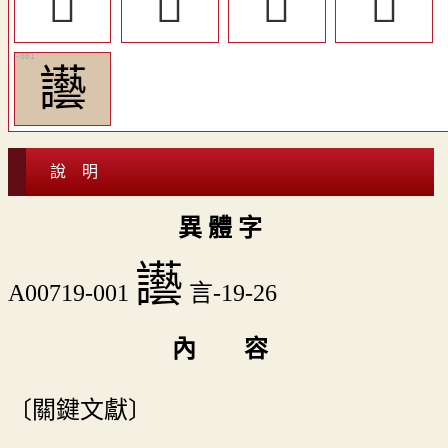
󰸪
󰺛
󰺜
󰺟
讛
說 明
異 體 字
讛
A00719-001
言-19-26
內 容
〔關鍵文獻〕