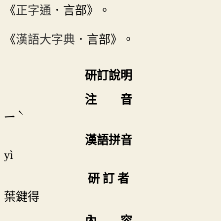
《
正字通
．言部》。
《
漢語大字典
．言部》。
研訂說明
注 音
ˋ
ㄧ
漢語拼音
yì
研 訂 者
葉鍵得