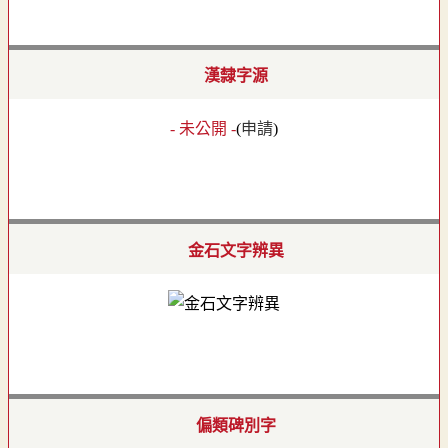
漢隸字源
- 未公開 -
(
申請
)
金石文字辨異
偏類碑別字