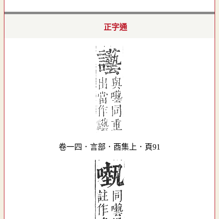
正字通
卷一四．言部．酉集上．頁91