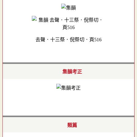
去聲．十三祭．倪祭切．頁516
集韻考正
類篇