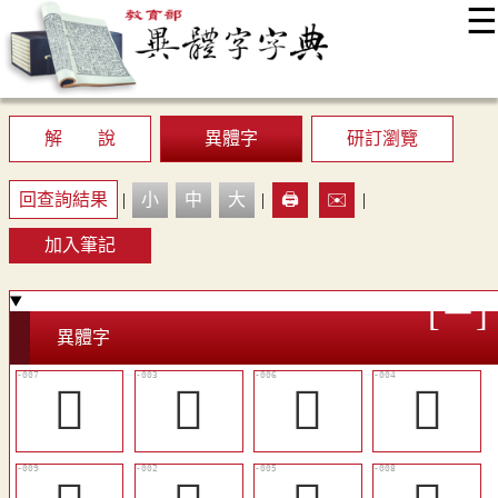
☰
:::
最新消息
常見問題
編輯說明
字典附錄
使用說明
顯示模式
網站導覽
EN
解 說
異體字
研訂瀏覽
回查詢結果
|
小
中
大
|
🖨️
✉️
|
加入筆記
異體字
󰺞
𠾁
󷐞
𡂞