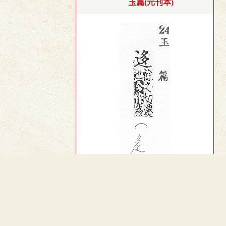
玉篇(元刊本)
︿
TOP