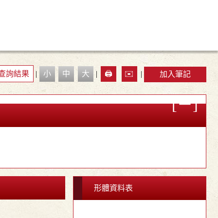
查詢結果
|
小
中
大
|
🖨️
✉️
|
加入筆記
形體資料表