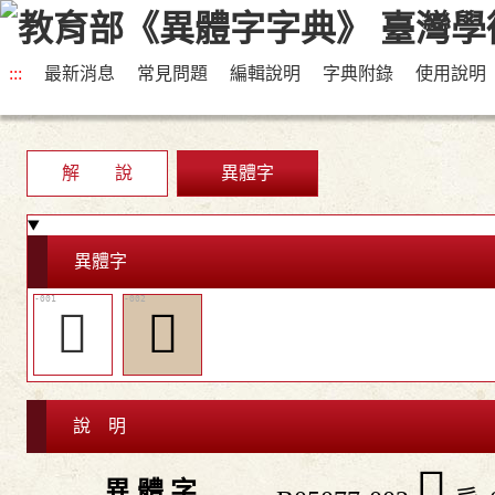
:::
最新消息
常見問題
編輯說明
字典附錄
使用說明
解 說
異體字
異體字
𢼏
󸵌
說 明
󸵌
異 體 字