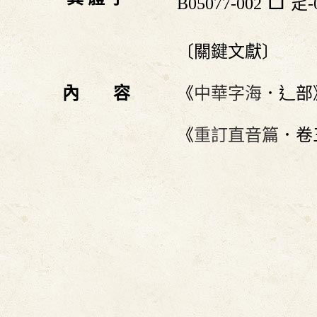
B05077-002
辵-0
〔關鍵文獻〕
內 容
《
中華字海
．辶部
《
重訂直音篇
．卷