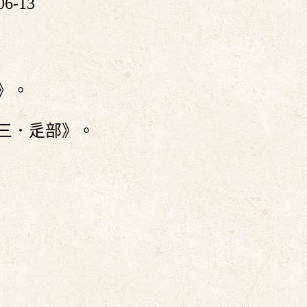
6-13
》。
三．辵部》。