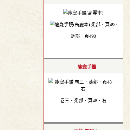
辵部．頁490
龍龕手鑑
卷三．辵部．頁48．右