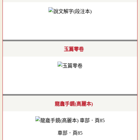
玉篇零卷
龍龕手鏡(高麗本)
車部．頁85