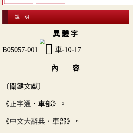
說 明
異 體 字
B05057-001
車-10-17
內 容
〔關鍵文獻〕
《
正字通
．車部》。
《
中文大辭典
．車部》。