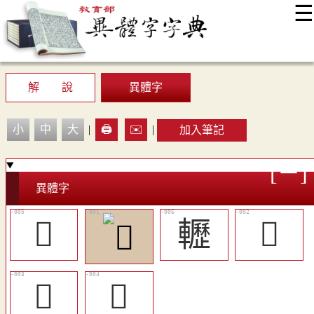
☰
:::
最新消息
常見問題
編輯說明
字典附錄
使用說明
顯示模式
網站導覽
EN
解 說
異體字
小
中
大
|
🖨️
✉️
|
加入筆記
異體字
󸴿
轣
𨏬
󸴽
󸴾