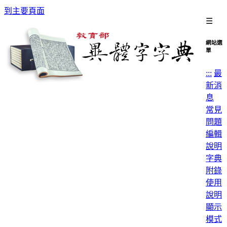
到主要頁面
☰
網站選
單
:::
最
新消
息
常見
問題
編輯
說明
字典
附錄
使用
說明
顯示
模式