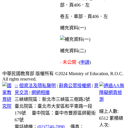
卷五．車部．頁406．左
補充資料(一)
補充資料(二)
- 未公開 -
(
申請
)
中華民國教育部 版權所有 ©2024 Ministry of Education, R.O.C.
All rights reserved.
:::
個資法及隱私聲明
|
辭典公眾授權網
|
意
見交流
|
網網相連
三峽總院區：新北市三峽區三樹路2號
臺北院區：臺北市大安區和平東路一段
線上人數:
179號
臺中院區：臺中市豐原區師範街
6512
累積總
67號
人次:
電話總機：
(02)7740-7890
傳真：