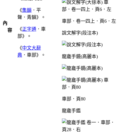
《
集韻
．平
聲．青韻》。
車部．卷一四上．頁6．左
內
《
正字通
．車
容
說文解字(段注本)
部》。
《
中文大辭
典
．車部》。
龍龕手鏡(高麗本)
車部．頁80
龍龕手鑑