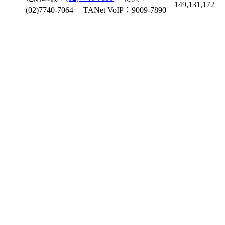
149,131,172
(02)7740-7064
TANet VoIP：9009-7890