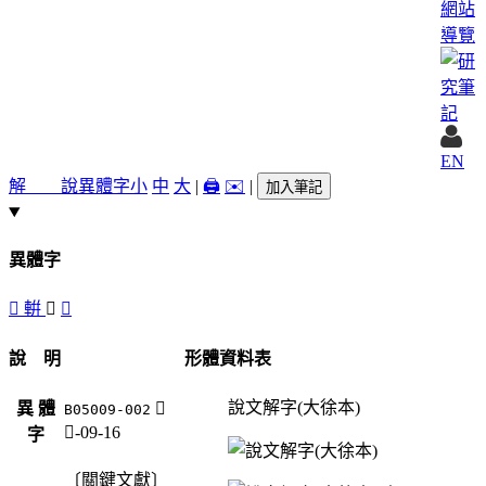
網站
導覽
EN
解 說
異體字
小
中
大
|
🖨️
✉️
|
加入筆記
異體字
󸴂
輧
𨍍
󸴃
說 明
形體資料表
說文解字(大徐本)
異 體
𨍍
B05009-002
車-09-16
字
〔關鍵文獻〕