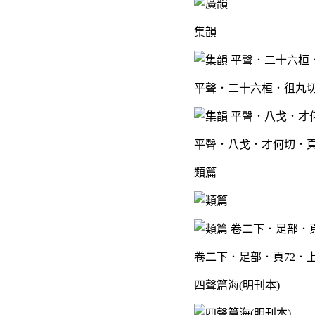
集韻
平聲．二十六桓．徂丸切
平聲．八戈．才何切．頁1
類篇
卷二下．足部．頁72．
四聲篇海(明刊本)