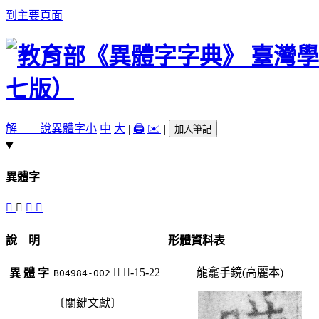
到主要頁面
解 說
異體字
小
中
大
|
🖨️
✉️
|
加入筆記
異體字
𨇃
𨇇
󸳧
󸳨
說 明
形體資料表
𨇇
足-15-22
龍龕手鏡(高麗本)
異 體 字
B04984-002
〔關鍵文獻〕