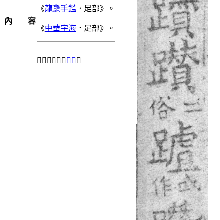
《
龍龕手鑑
．足部》。
內 容
《
中華字海
．足部》。
＃「𨇇」另兼
正字
。