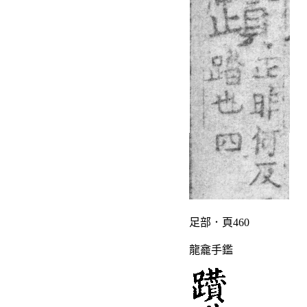
足部．頁460
龍龕手鑑