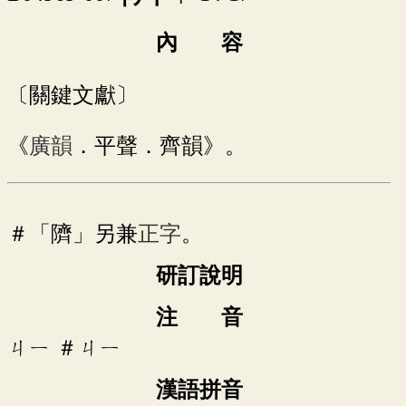
內 容
〔關鍵文獻〕
《
廣韻
．平聲．齊韻》。
＃「隮」另兼
正字
。
研訂說明
注 音
ㄐㄧ
＃
ㄐㄧ
漢語拼音