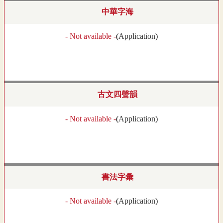
中華字海
- Not available -
(
Application
)
古文四聲韻
- Not available -
(
Application
)
書法字彙
- Not available -
(
Application
)