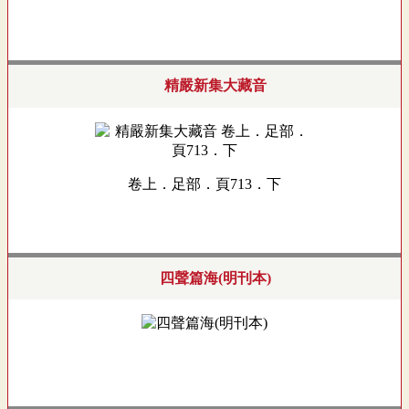
精嚴新集大藏音
卷上．足部．頁713．下
四聲篇海(明刊本)