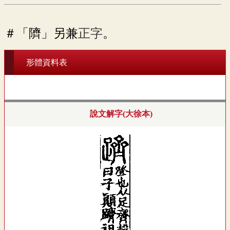
＃「隮」另兼
正字
。
形體資料表
說文解字(大徐本)