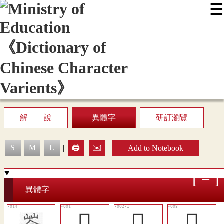
☰
:::
News
Editing Instructions
Appendix
User Guide
Display Mode
Sitemap
中
解 說
異體字
研訂瀏覽
S
M
L
|
🖨️
✉️
|
Add to Notebook
異體字
𢁃
𤼥
󸳄