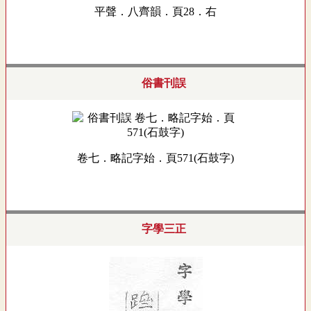
平聲．八齊韻．頁28．右
俗書刊誤
卷七．略記字始．頁571(石鼓字)
字學三正