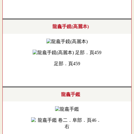
龍龕手鏡(高麗本)
足部．頁459
龍龕手鑑