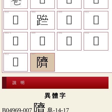
󸳆
䠁
󸳅
󸳇
𨹷
𨹶
𨻕
󸳊
󸳈
隮
說 明
異 體 字
隮
B04969-007
阜-14-17