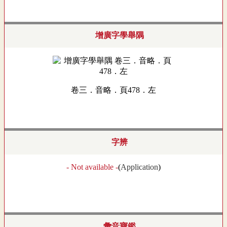
增廣字學舉隅
卷三．音略．頁478．左
字辨
- Not available -
(
Application
)
彙音寶鑑