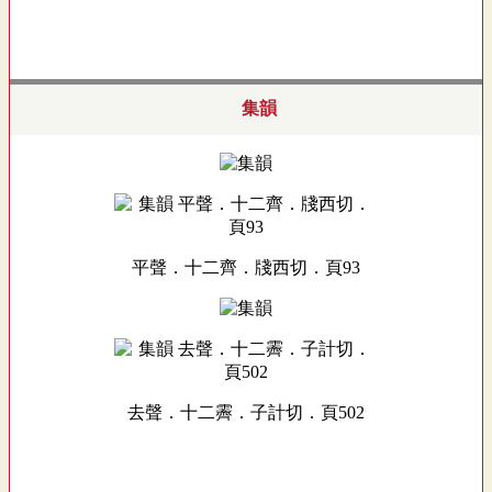
集韻
平聲．十二齊．牋西切．頁93
去聲．十二霽．子計切．頁502