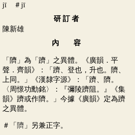
jī ＃jī
研 訂 者
陳新雄
內 容
「隮」為「躋」之異體。《廣韻．平
聲．齊韻》：「躋、登也，升也。隮、
上同。」《漢隸字源》：「躋、隮。
〈周憬功勳銘〉：『彌陵躋阻。』《集
韻》躋或作隮。」今據《廣韻》定為躋
之異體。
＃「
隮
」另兼正字。