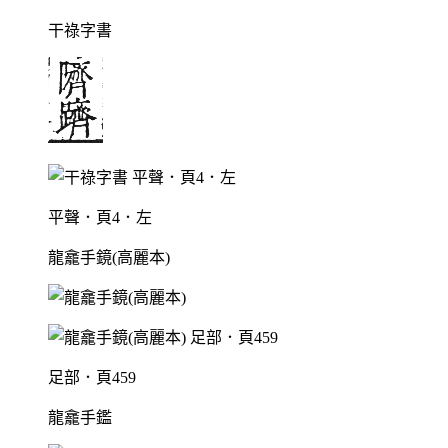
干祿字書
平聲．頁4．左
龍龕手鏡(高麗本)
足部．頁459
龍龕手鑑