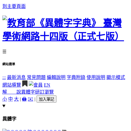
到主要頁面
☰
網站選單
:::
最新消息
常見問題
編輯說明
字典附錄
使用說明
顯示模式
網站導覽
EN
解 說
異體字
研訂瀏覽
小
中
大
|
🖨️
✉️
|
加入筆記
異體字