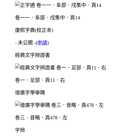
卷一一．阜部．戌集中．頁14
康熙字典(校正本)
- 未公開 -
(
申請
)
經典文字辨證書
卷一．足部．頁11．右
增廣字學舉隅
卷三．音略．頁478．左
字辨