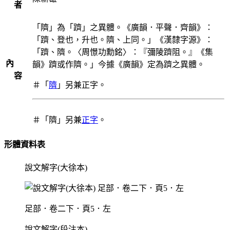
者
「隮」為「躋」之異體。《廣韻．平聲．齊韻》：
「躋、登也，升也。隮、上同。」《漢隸字源》：
「躋、隮。〈周憬功勳銘〉：『彌陵躋阻。』《集
內
韻》躋或作隮。」今據《廣韻》定為躋之異體。
容
＃「
隮
」另兼正字。
＃「隮」另兼
正字
。
形體資料表
說文解字(大徐本)
足部．卷二下．頁5．左
說文解字(段注本)