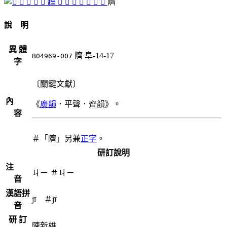
𢁃
𤼥
󸳄
󸳆
䠁
󸳅
󸳇
𨹷
𨹶
𨻕
󸳊
󸳈
隮
說 明
異 體
隮
阜-14-17
B04969-007
字
〔關鍵文獻〕
內
《
廣韻
．平聲．齊韻》。
容
＃「隮」另兼
正字
。
研訂說明
注
ㄐㄧ
＃
ㄐㄧ
音
漢語拼
jī ＃jī
音
研 訂
陳新雄