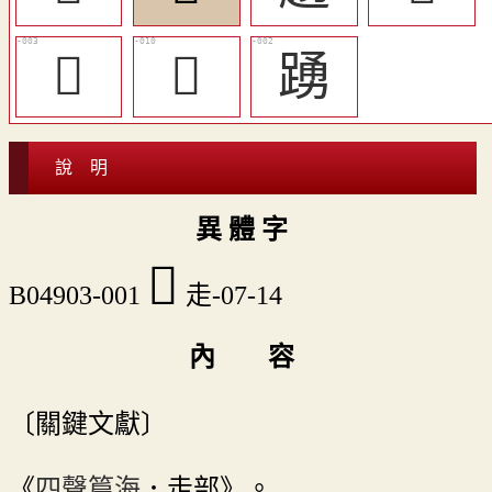
󸱸
󸱺
踴
說 明
異 體 字
𧻹
B04903-001
走-07-14
內 容
〔關鍵文獻〕
《
四聲篇海
．走部》。