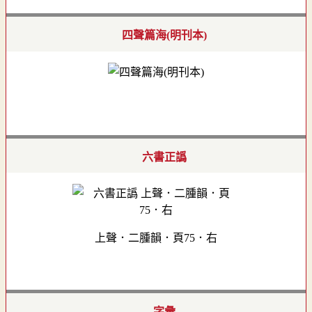
四聲篇海(明刊本)
六書正譌
上聲．二腫韻．頁75．右
字彙