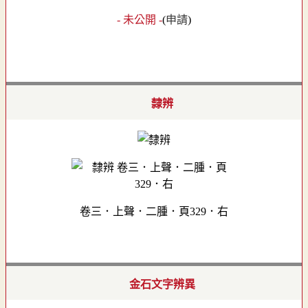
- 未公開 -
(
申請
)
隸辨
卷三．上聲．二腫．頁329．右
金石文字辨異