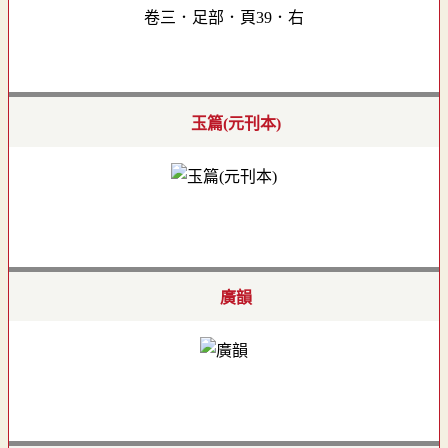
卷三．足部．頁39．右
玉篇(元刊本)
廣韻