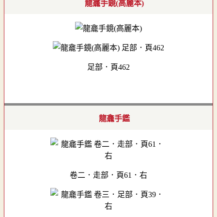
龍龕手鏡(高麗本)
足部．頁462
龍龕手鑑
卷二．走部．頁61．右