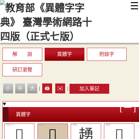
☰
:::
最新消息
常見問題
編輯說明
字典附錄
使用說明
顯示模式
網站導覽
EN
解 說
異體字
附錄字
研訂瀏覽
小
中
大
|
🖨️
✉️
|
加入筆記
異體字
󸱻
𧻹
䞻
󸱹