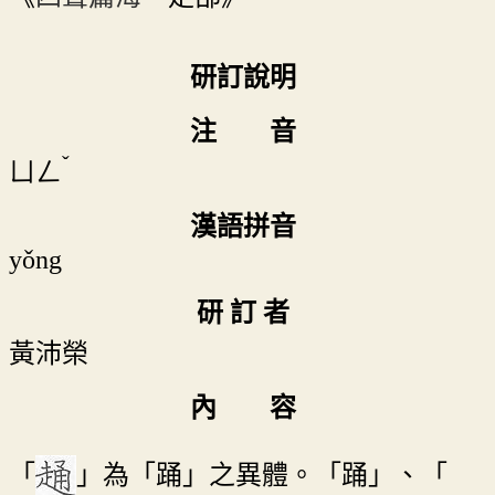
研訂說明
注 音
ˇ
ㄩㄥ
漢語拼音
yǒng
研 訂 者
黃沛榮
內 容
「
」為「踊」之異體。「踊」、「