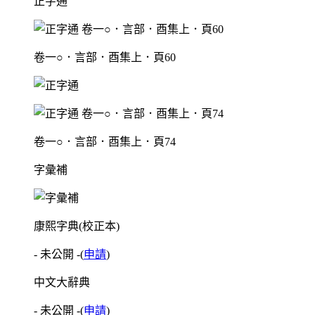
正字通
卷一○．言部．酉集上．頁60
卷一○．言部．酉集上．頁74
字彙補
康熙字典(校正本)
- 未公開 -
(
申請
)
中文大辭典
- 未公開 -
(
申請
)