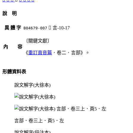
說 明
異 體 字
󸬗
言-10-17
B04679-007
〔關鍵文獻〕
內 容
《
重訂直音篇
．卷二．言部》。
形體資料表
說文解字(大徐本)
言部．卷三上．頁5．左
說文解字(段注本)