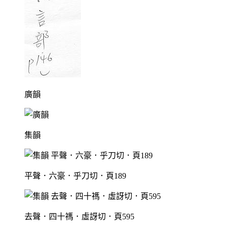
廣韻
集韻
平聲．六豪．乎刀切．頁189
去聲．四十禡．虛訝切．頁595