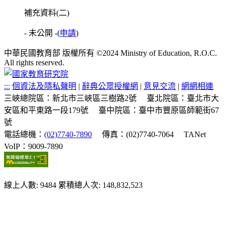
補充資料(二)
- 未公開 -
(
申請
)
中華民國教育部 版權所有 ©2024 Ministry of Education, R.O.C.
All rights reserved.
:::
個資法及隱私聲明
|
辭典公眾授權網
|
意見交流
|
網網相連
三峽總院區：新北市三峽區三樹路2號
臺北院區：臺北市大
安區和平東路一段179號
臺中院區：臺中市豐原區師範街67
號
電話總機：
(02)7740-7890
傳真：(02)7740-7064
TANet
VoIP：9009-7890
線上人數: 9484
累積總人次: 148,832,523