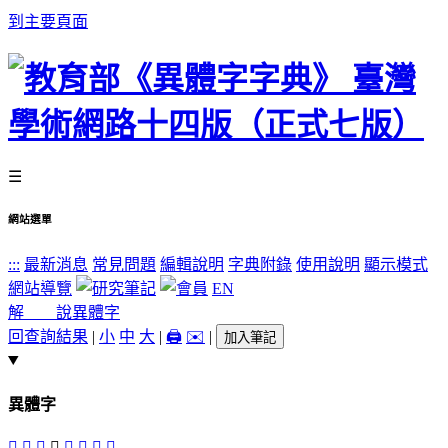
到主要頁面
☰
網站選單
:::
最新消息
常見問題
編輯說明
字典附錄
使用說明
顯示模式
網站導覽
EN
解 說
異體字
回查詢結果
|
小
中
大
|
🖨️
✉️
|
加入筆記
異體字
󸬔
𧩐
𧪹
󸬗
󸬕
𧫒
󸬖
𧬵