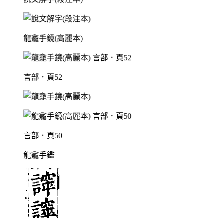
龍龕手鏡(高麗本)
言部．頁52
言部．頁50
龍龕手鑑