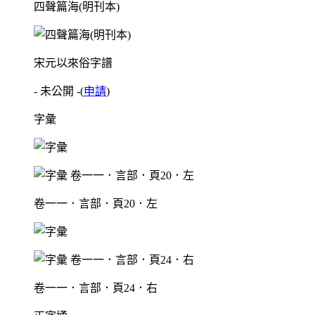
四聲篇海(明刊本)
宋元以來俗字譜
- 未公開 -
(
申請
)
字彙
卷一一．言部．頁20．左
卷一一．言部．頁24．右