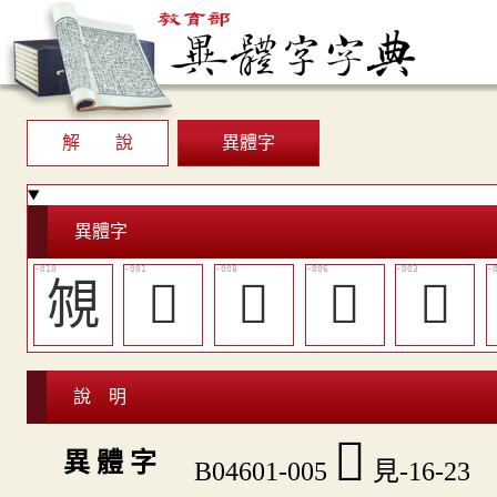
解 說
異體字
異體字
覙
𧡓
󸪮
󸪬
󸪩
說 明
󸪫
異 體 字
B04601-005
見-16-23