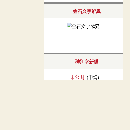
金石文字辨異
碑別字新編
- 未公開 -
(
申請
)
︿
龍龕手鏡(高麗本)
TOP