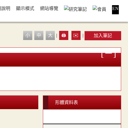
用說明
顯示模式
網站導覽
EN
小
中
大
|
🖨️
✉️
|
加入筆記
形體資料表