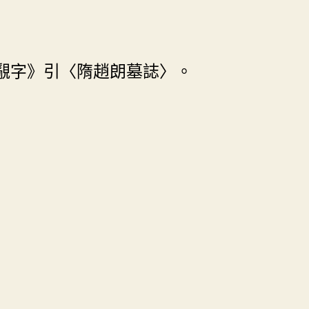
覶字》引〈隋趙朗墓誌〉。