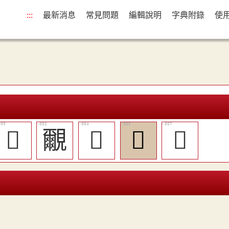
:::
最新消息
常見問題
編輯說明
字典附錄
使
󸪯
覼
󸪪
󸪫
󸪭