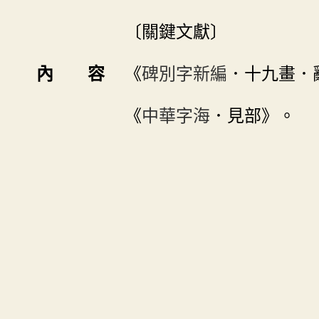
〔關鍵文獻〕
內 容
《
碑別字新編
．十九畫．
《
中華字海
．見部》。