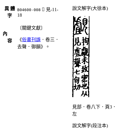
說文解字(大徐本)
異 體
󸪨
見-11-
B04600-008
18
字
〔關鍵文獻〕
內
《
俗書刊誤
．卷三．
容
去聲．御韻》。
見部．卷八下．頁3．
左
說文解字(段注本)