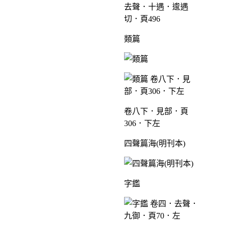
去聲．十遇．逡遇
切．頁496
類篇
卷八下．見部．頁
306．下左
四聲篇海(明刊本)
字鑑