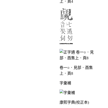
上．頁4
卷一○．見部．酉集
上．頁8
字彙補
康熙字典(校正本)