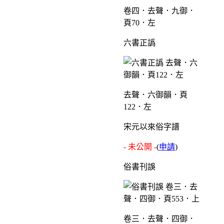
卷四．去聲．九御．
頁70．左
六書正譌
去聲．六御韻．頁
122．左
宋元以來俗字譜
- 未公開 -
(
申請
)
俗書刊誤
卷三．去聲．四御．