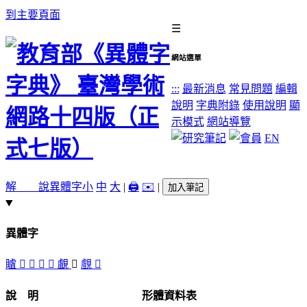
到主要頁面
☰
網站選單
:::
最新消息
常見問題
編輯
說明
字典附錄
使用說明
顯
示模式
網站導覽
EN
解 說
異體字
小
中
大
|
🖨️
✉️
|
加入筆記
異體字
䁦
𧠢
󸪤
󸪧
󸪦
覰
󸪨
覻
󸪥
說 明
形體資料表