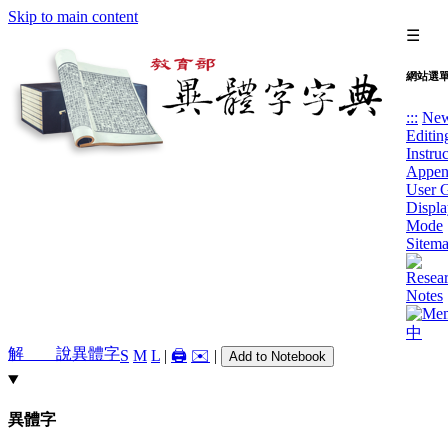
Skip to main content
☰
網站選
:::
Ne
Editin
Instru
Appen
User 
Displa
Mode
Sitem
中
解 說
異體字
S
M
L
|
🖨️
✉️
|
Add to Notebook
異體字