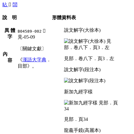
䀡
󸪙
䦓
說 明
形體資料表
說文解字(大徐本)
異 體
󸪙
B04589-002
字
見-05-09
〔關鍵文獻〕
內
見部．卷八下．頁3．左
《
漢語大字典
．
容
目部》。
說文解字(段注本)
新加九經字樣
見部．頁34
龍龕手鏡(高麗本)