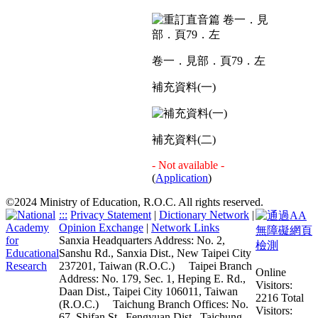
卷一．見部．頁79．左
補充資料(一)
補充資料(二)
- Not available -
(
Application
)
©2024 Ministry of Education, R.O.C. All rights reserved.
:::
Privacy Statement
|
Dictionary Network
|
Opinion Exchange
|
Network Links
Sanxia Headquarters Address: No. 2,
Sanshu Rd., Sanxia Dist., New Taipei City
237201, Taiwan (R.O.C.)
Taipei Branch
Online
Address: No. 179, Sec. 1, Heping E. Rd.,
Visitors:
Daan Dist., Taipei City 106011, Taiwan
2216
Total
(R.O.C.)
Taichung Branch Offices: No.
Visitors:
67, Shifan St., Fengyuan Dist., Taichung