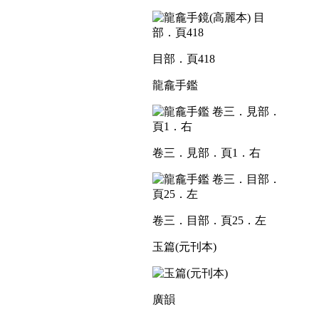
目部．頁418
龍龕手鑑
卷三．見部．頁1．右
卷三．目部．頁25．左
玉篇(元刊本)
廣韻