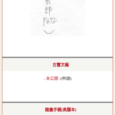
古璽文編
- 未公開 -
(
申請
)
龍龕手鏡(高麗本)