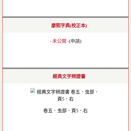
康熙字典(校正本)
- 未公開 -
(
申請
)
經典文字辨證書
卷五．虫部．頁5．右