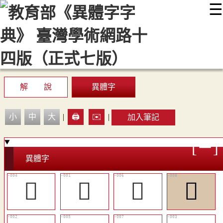
☰
:::
最新消息
常見問題
編輯說明
字典附錄
使用說明
顯示模式
網站導覽
EN
解 說
異體字
小
中
大
|
🖨️
✉️
|
加入筆記
異體字
󸧓
𧏝
󸧕
󸧗