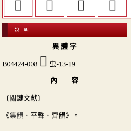
𧓉
󸧔
󸧖
𧖊
說 明
異 體 字
󸧗
B04424-008
虫-13-19
內 容
〔關鍵文獻〕
《
集韻
．平聲．齊韻》。