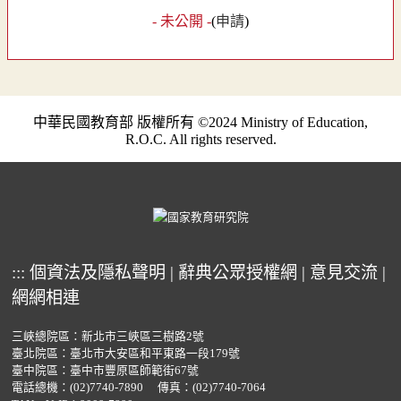
- 未公開 -
(
申請
)
中華民國教育部 版權所有 ©2024 Ministry of Education,
R.O.C. All rights reserved.
:::
個資法及隱私聲明
|
辭典公眾授權網
|
意見交流
|
網網相連
三峽總院區：新北市三峽區三樹路2號
臺北院區：臺北市大安區和平東路一段179號
臺中院區：臺中市豐原區師範街67號
電話總機：
(02)7740-7890
傳真：(02)7740-7064