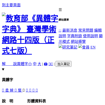
到主要頁面
☰
網站選單
:::
最新消息
常見問題
編輯
說明
字典附錄
使用說明
顯
示模式
網站導覽
EN
解 說
異體字
小
中
大
|
🖨️
✉️
|
加入筆記
異體字
󸦘
䖥
蛑
𧎄
蝥
󸦙
𧎻
𧐘
𧔨
𧕑
說 明
形體資料表