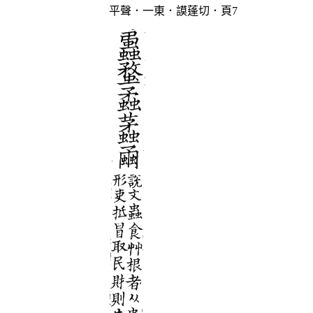
平聲．一東．謨蓬切．頁7