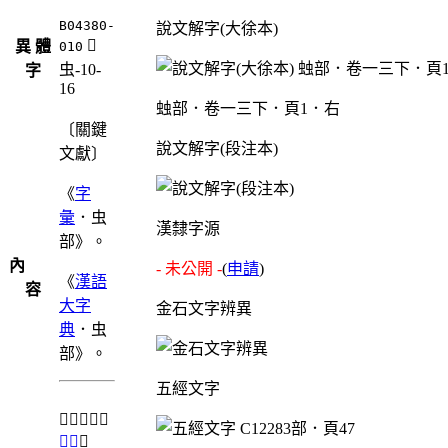
B04380-
說文解字(大徐本)
󸦙
異 體
010
虫-10-
字
16
䖵部．卷一三下．頁1．右
〔關鍵
說文解字(段注本)
文獻〕
《
字
彙
．虫
漢隸字源
部》。
內
- 未公開 -
(
申請
)
《
漢語
容
大字
金石文字辨異
典
．虫
部》。
五經文字
⇒「𧐙」之
異體
。