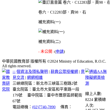
卷六．C12283部．頁98．右
補充資料(一)
補充資料(二)
- 未公開 -
(
申請
)
中華民國教育部 版權所有 ©2024 Ministry of Education, R.O.C.
All rights reserved.
:::
個資法及隱私聲明
|
辭典公眾授權網
|
意
見交流
|
網網相連
三峽總院區：新北市三峽區三樹路2號
臺北院區：臺北市大安區和平東路一段
線上人數:
179號
臺中院區：臺中市豐原區師範街
8224
累積總
67號
人次:
電話總機：
(02)7740-7890
傳真：