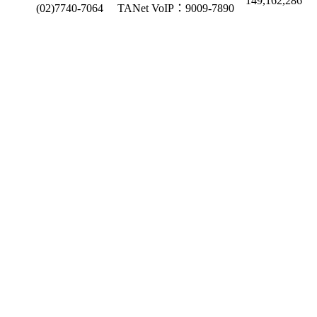
149,162,286
(02)7740-7064
TANet VoIP：9009-7890