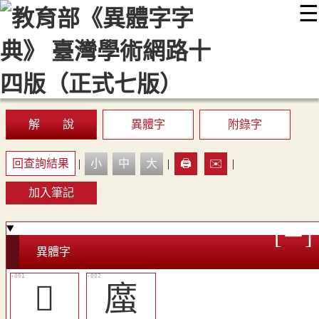
☰
:::
最新消息
常見問題
編輯說明
字典附錄
使用說明
顯示模式
網站導覽
EN
解 說
異體字
附錄字
回查詢結果
|
小
中
大
|
🖨️
✉️
|
加入筆記
異體字
𧐚
䗪