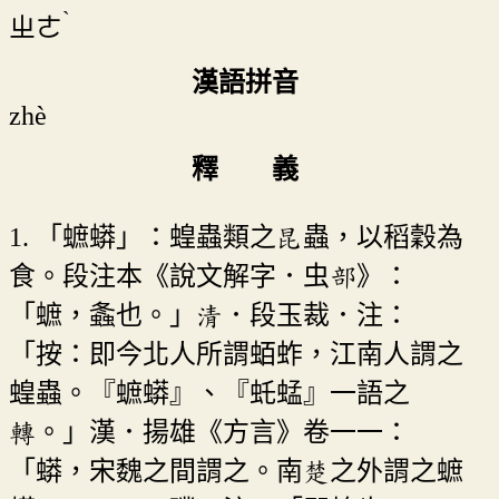
ˋ
ㄓㄜ
漢語拼音
zhè
釋 義
1. 「蟅蟒」：蝗蟲類之昆蟲，以稻穀為
食。段注本《說文解字．虫部》：
「蟅，螽也。」清．段玉裁．注：
「按：即今北人所謂蛨蚱，江南人謂之
蝗蟲。『蟅蟒』、『虴蜢』一語之
轉。」漢．揚雄《方言》卷一一：
「蟒，宋魏之間謂之。南楚之外謂之蟅