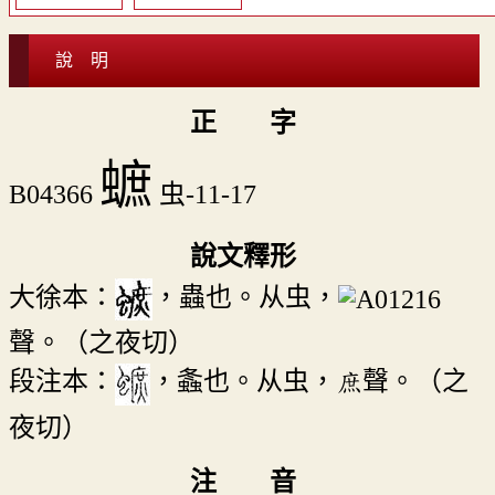
說 明
正 字
蟅
B04366
虫-11-17
說文釋形
大徐本：
，蟲也。从虫，
聲。（之夜切）
段注本：
，螽也。从虫，庶聲。（之
夜切）
注 音