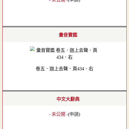
彙音寶鑑
卷五．迦上去聲．頁434．右
中文大辭典
- 未公開 -
(
申請
)