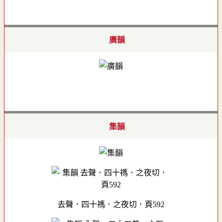
廣韻
集韻
去聲．四十禡．之夜切．頁592