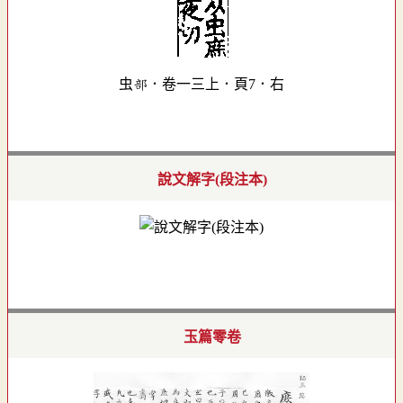
虫部．卷一三上．頁7．右
說文解字(段注本)
玉篇零卷