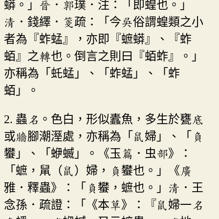
蟒。」晉．郭璞．注：「即蝗也。」
清．錢繹．箋疏：「今吳俗謂蝗類之小
者為『蚱蜢』，亦即『蟅蟒』、『蚱
蛨』之轉也。倒言之則曰『蛨蚱』。」
亦稱為「虴蜢」、「蚱蜢」、「蚱
蛨」。
2. 蟲名。色白，形似蠹魚，多生於甕底
或牆腳潮溼處，亦稱為「鼠婦」、「負
蠜」、「蛜蝛」。《玉篇．虫部》：
「蟅，䑕（鼠）婦，負蠜也。」《廣
雅．釋蟲》：「負蠜，蟅也。」清．王
念孫．疏證：「《本草》：『鼠婦一名