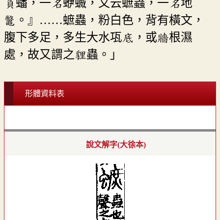
負蟠，一名蛜蝛，又云蟅蟲，一名地
鼈。』……蟅蟲，粉白色，背有橫文，
腹下多足，多生大水瓨底，或牆根濕
處，故又謂之貍蟲。」
形體資料表
說文解字(大徐本)