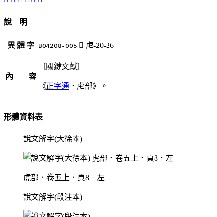
說 明
異 體 字
󸣵
虍-20-26
B04208-005
〔關鍵文獻〕
內 容
《
正字通
．虍部》。
形體資料表
說文解字(大徐本)
虎部．卷五上．頁8．左
說文解字(段注本)