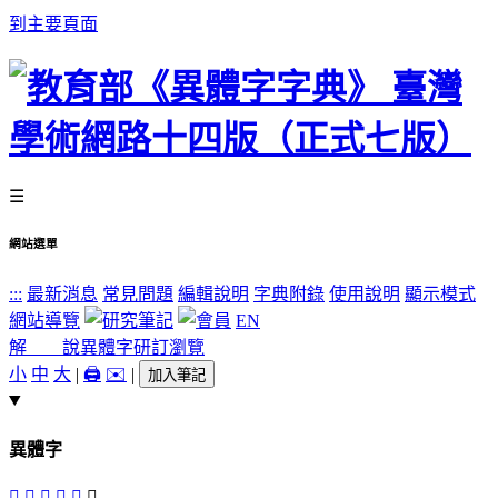
到主要頁面
☰
網站選單
:::
最新消息
常見問題
編輯說明
字典附錄
使用說明
顯示模式
網站導覽
EN
解 說
異體字
研訂瀏覽
小
中
大
|
🖨️
✉️
|
加入筆記
異體字
𧇐
𧇝
󸣴
󸣳
󸣲
󸣵