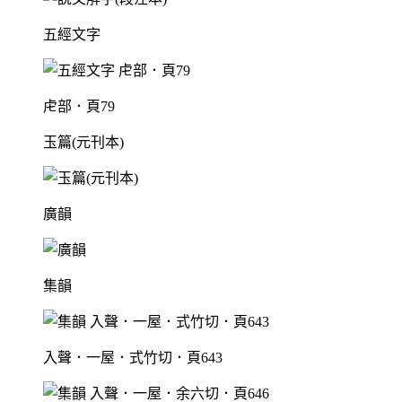
五經文字
虍部．頁79
玉篇(元刊本)
廣韻
集韻
入聲．一屋．式竹切．頁643