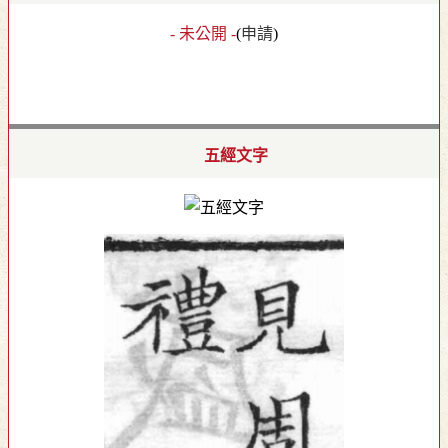
- 未公開 -
(
申請
)
五經文字