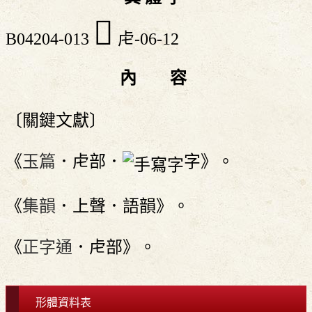
󸣟
B04204-013
虍-06-12
內 容
〔關鍵文獻〕
《
玉篇
．虍部．
字》。
《
集韻
．上聲．語韻》。
《
正字通
．虍部》。
形體資料表