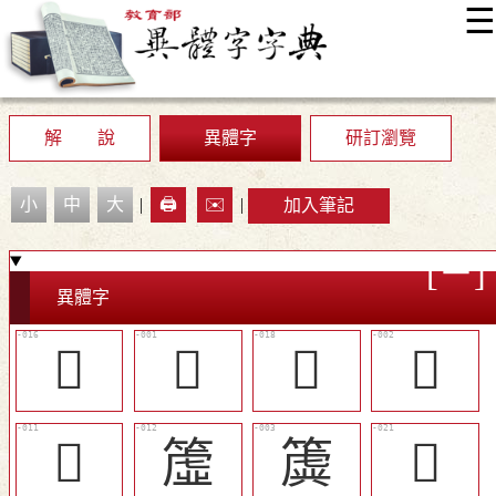
☰
:::
最新消息
常見問題
編輯說明
字典附錄
使用說明
顯示模式
網站導覽
EN
解 說
異體字
研訂瀏覽
小
中
大
|
🖨️
✉️
|
加入筆記
異體字
󸣢
𣚛
󸣤
𣝛
󸣞
𥲤
簴
󸣦