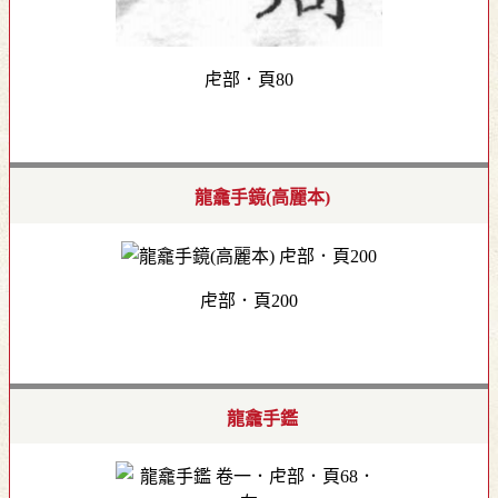
虍部．頁80
龍龕手鏡(高麗本)
虍部．頁200
龍龕手鑑