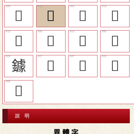
󸣜
󸣟
𧆾
󸣝
󸣡
𧇆
󸣠
𧇽
鐻
󸣣
𨮗
󸣥
𨯼
說 明
異 體 字