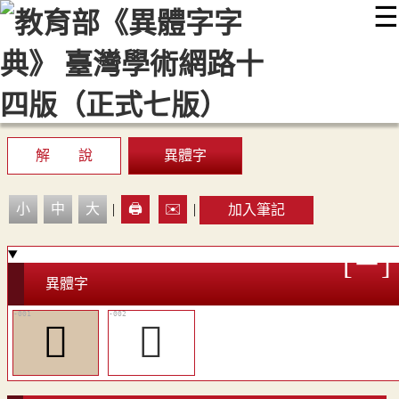
☰
:::
最新消息
常見問題
編輯說明
字典附錄
使用說明
顯示模式
網站導覽
EN
解 說
異體字
小
中
大
|
🖨️
✉️
|
加入筆記
異體字
𦿦
󸢰