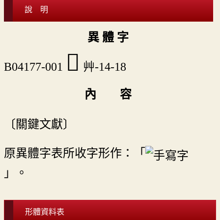
說 明
異 體 字
𦿦
B04177-001
艸-14-18
內 容
〔關鍵文獻〕
原異體字表所收字形作：「
」。
形體資料表