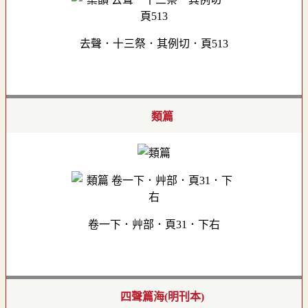
去聲．十三祭．其例切．頁513
類篇
卷一下．艸部．頁31．下右
四聲篇海(明刊本)