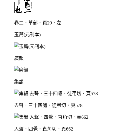
卷二．草部．頁29．左
玉篇(元刊本)
廣韻
集韻
去聲．三十四嘯．徒弔切．頁578
入聲．四覺．直角切．頁662