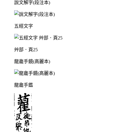
說文解字(段注本)
五經文字
艸部．頁25
龍龕手鏡(高麗本)
龍龕手鑑