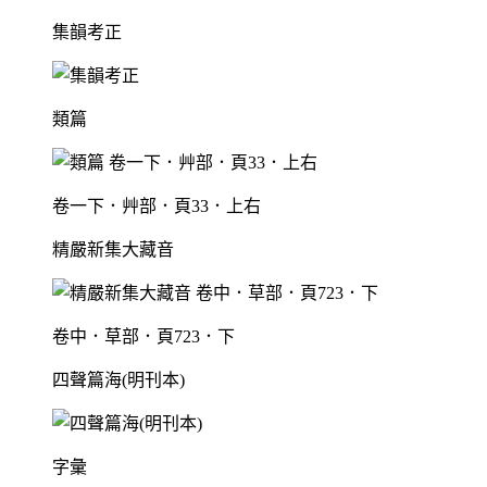
集韻考正
類篇
卷一下．艸部．頁33．上右
精嚴新集大藏音
卷中．草部．頁723．下
四聲篇海(明刊本)
字彙