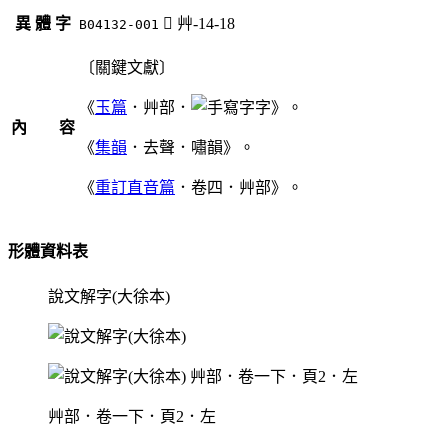
異 體 字
󸡼
艸-14-18
B04132-001
〔關鍵文獻〕
《
玉篇
．艸部．
字》。
內 容
《
集韻
．去聲．嘯韻》。
《
重訂直音篇
．卷四．艸部》。
形體資料表
說文解字(大徐本)
艸部．卷一下．頁2．左