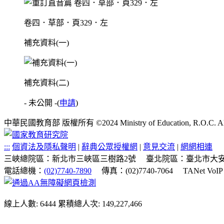
卷四．草部．頁329．左
補充資料(一)
補充資料(二)
- 未公開 -
(
申請
)
中華民國教育部 版權所有 ©2024 Ministry of Education, R.O.C. All ri
:::
個資法及隱私聲明
|
辭典公眾授權網
|
意見交流
|
網網相連
三峽總院區：新北市三峽區三樹路2號
臺北院區：臺北市大安
電話總機：
(02)7740-7890
傳真：(02)7740-7064
TANet VoI
線上人數: 6444
累積總人次: 149,227,466