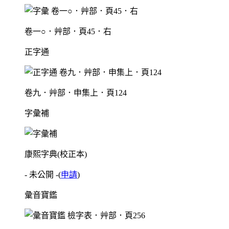
卷一○．艸部．頁45．右
正字通
卷九．艸部．申集上．頁124
字彙補
康熙字典(校正本)
- 未公開 -
(
申請
)
彙音寶鑑