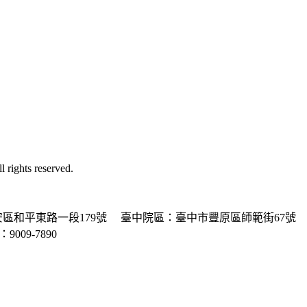
ghts reserved.
區和平東路一段179號
臺中院區：臺中市豐原區師範街67號
P：9009-7890