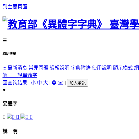
到主要頁面
☰
網站選單
:::
最新消息
常見問題
編輯說明
字典附錄
使用說明
顯示模式
網
解 說
異體字
回查詢結果
|
小
中
大
|
🖨️
✉️
|
加入筆記
異體字
󸡼
󸡾
󸡽
說 明