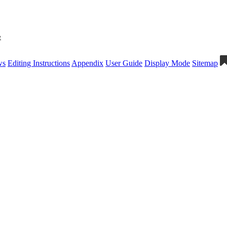
單
ws
Editing Instructions
Appendix
User Guide
Display Mode
Sitemap