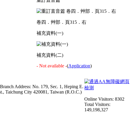
重訂直音篇
卷四．艸部．頁315．右
補充資料(一)
補充資料(二)
- Not available -
(
Application
)
 Branch Address: No. 179, Sec. 1, Heping E.
st., Taichung City 420081, Taiwan (R.O.C.)
Online Visitors: 8302
Total Visitors:
149,198,327