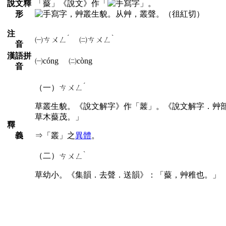
說文釋
「藂」《說文》作「
」。
形
，艸叢生貌。从艸，叢聲。（徂紅切）
注
ˊ
ˋ
㈠
ㄘㄨㄥ
㈡
ㄘㄨㄥ
音
漢語拼
㈠cóng ㈡còng
音
ˊ
（一）
ㄘㄨㄥ
草叢生貌。《說文解字》作「䕺」。《說文解字．艸
草木藂茂。」
釋
義
⇒「叢」之
異體
。
ˋ
（二）
ㄘㄨㄥ
草幼小。《集韻．去聲．送韻》：「藂，艸稚也。」