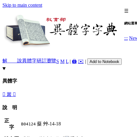
Skip to main content
☰
網站選
:::
Ne
解 說
異體字
研訂瀏覽
S
M
L
|
🖨️
✉️
|
Add to Notebook
異體字
󰫲
䕺
𧆁
說 明
正
藂
艸-14-18
B04124
字