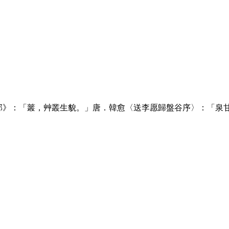
部》：「䕺，艸叢生貌。」唐．韓愈〈送李愿歸盤谷序〉：「泉