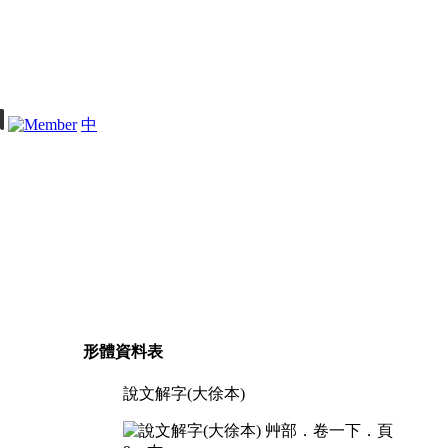
中
形體資料表
說文解字(大徐本)