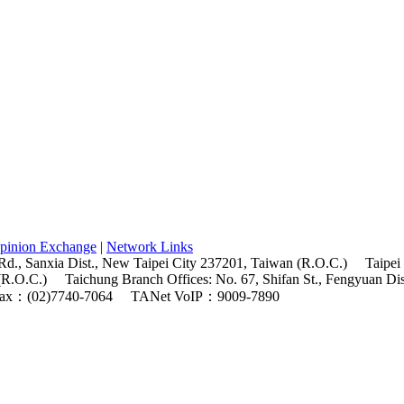
pinion Exchange
|
Network Links
Rd., Sanxia Dist., New Taipei City 237201, Taiwan (R.O.C.)
Taipei
(R.O.C.)
Taichung Branch Offices: No. 67, Shifan St., Fengyuan Di
ax：(02)7740-7064
TANet VoIP：9009-7890