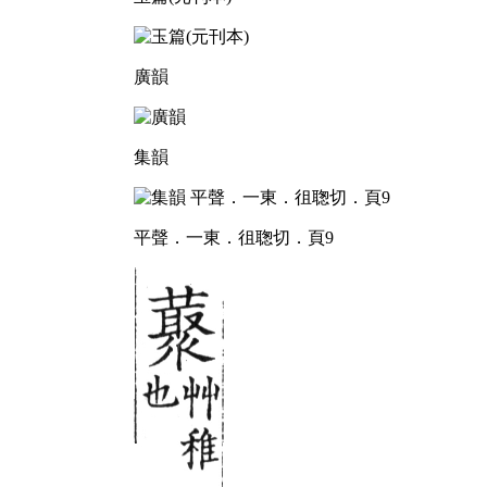
廣韻
集韻
平聲．一東．徂聦切．頁9