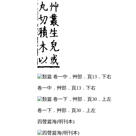
卷一中．艸部．頁13．下右
卷一下．艸部．頁30．上左
四聲篇海(明刊本)