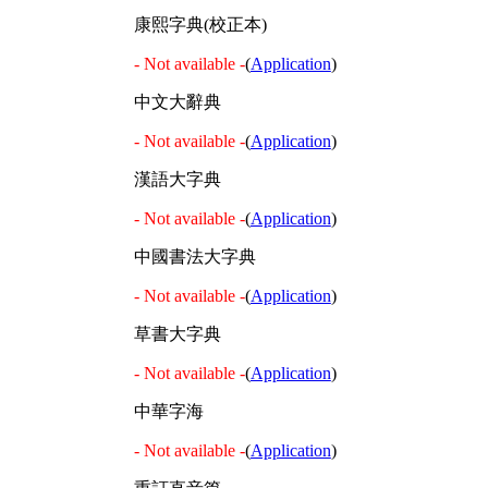
康熙字典(校正本)
- Not available -
(
Application
)
中文大辭典
- Not available -
(
Application
)
漢語大字典
- Not available -
(
Application
)
中國書法大字典
- Not available -
(
Application
)
草書大字典
- Not available -
(
Application
)
中華字海
- Not available -
(
Application
)