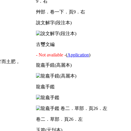
艸部．卷一下．頁9．右
說文解字(段注本)
古璽文編
- Not available -
(
Application
)
甘而土肥，
龍龕手鏡(高麗本)
龍龕手鑑
卷二．草部．頁26．左
玉篇(元刊本)