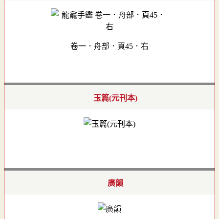
卷一．舟部．頁45．右
玉篇(元刊本)
廣韻