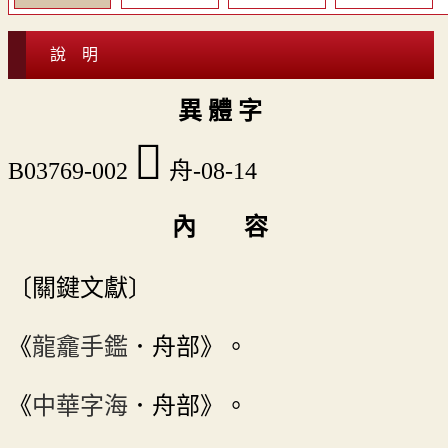
說 明
異 體 字
󸜞
B03769-002
舟-08-14
內 容
〔關鍵文獻〕
《
龍龕手鑑
．舟部》。
《
中華字海
．舟部》。