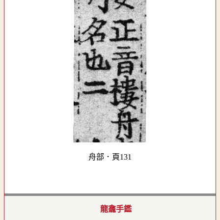
舟部．頁131
龍龕手鑑