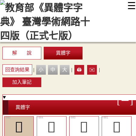
☰
:::
最新消息
常見問題
編輯說明
字典附錄
使用說明
顯示模式
網站導覽
EN
解 說
異體字
回查詢結果
|
小
中
大
|
🖨️
✉️
|
加入筆記
異體字
󸜞
󸜠
󸜟
󸜝