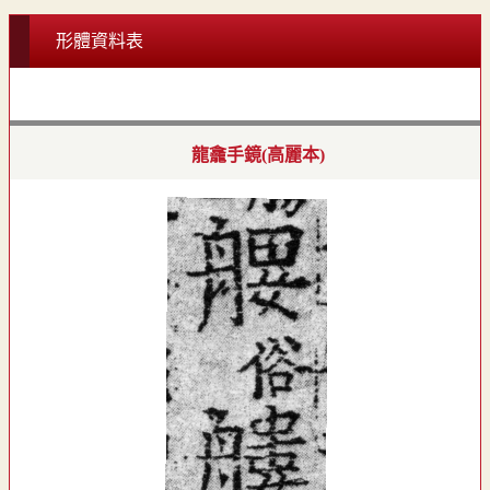
形體資料表
龍龕手鏡(高麗本)