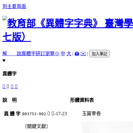
到主要頁面
解 說
異體字
研訂瀏覽
小
中
大
|
🖨️
✉️
|
加入筆記
異體字
𦪩
𦫄
𦫃
𦫊
說 明
形體資料表
𦫄
舟-17-23
玉篇零卷
異 體 字
B03753-002
〔關鍵文獻〕