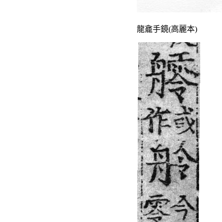
龍龕手鏡(高麗本)