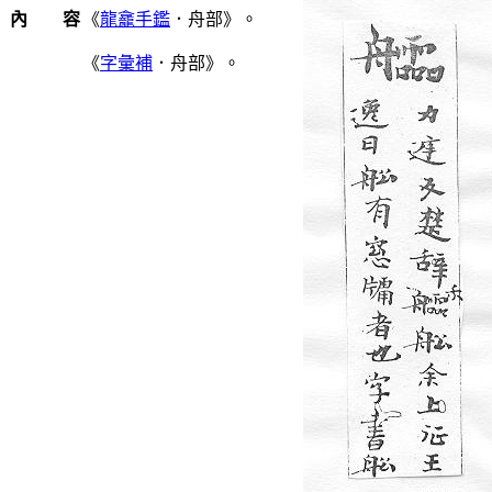
內 容
《
龍龕手鑑
．舟部》。
《
字彙補
．舟部》。