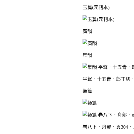
玉篇(元刊本)
廣韻
集韻
平聲．十五青．郎丁切．
類篇
卷八下．舟部．頁304．