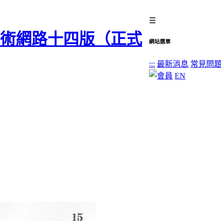
☰
網站選單
:::
最新消息
常見問
EN