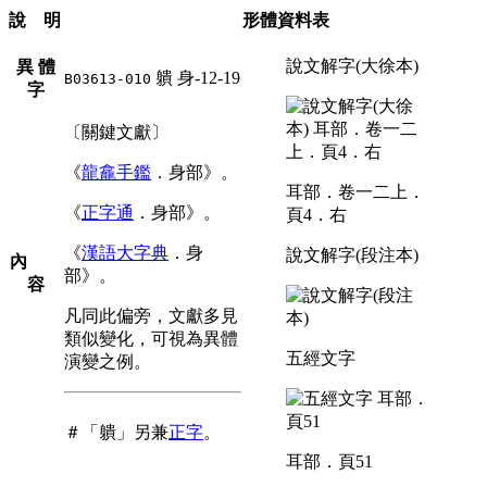
說 明
形體資料表
說文解字(大徐本)
異 體
䠿
身-12-19
B03613-010
字
〔關鍵文獻〕
《
龍龕手鑑
．身部》。
耳部．卷一二上．
《
正字通
．身部》。
頁4．右
《
漢語大字典
．身
說文解字(段注本)
內
部》。
容
凡同此偏旁，文獻多見
類似變化，可視為異體
五經文字
演變之例。
＃「䠿」另兼
正字
。
耳部．頁51