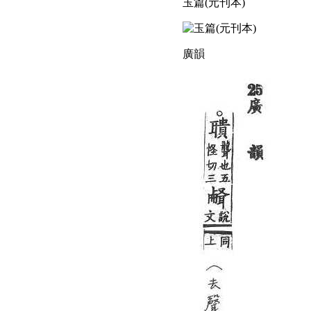
玉篇(元刊本)
廣韻