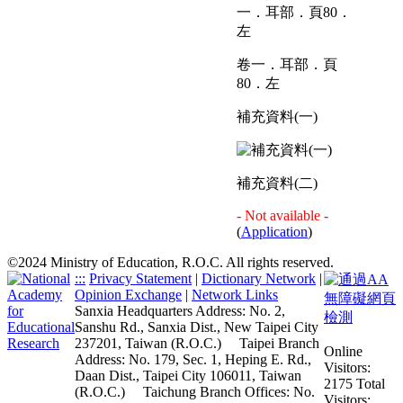
卷一．耳部．頁
80．左
補充資料(一)
補充資料(二)
- Not available -
(
Application
)
©2024 Ministry of Education, R.O.C. All rights reserved.
:::
Privacy Statement
|
Dictionary Network
|
Opinion Exchange
|
Network Links
Sanxia Headquarters Address: No. 2,
Sanshu Rd., Sanxia Dist., New Taipei City
237201, Taiwan (R.O.C.)
Taipei Branch
Online
Address: No. 179, Sec. 1, Heping E. Rd.,
Visitors:
Daan Dist., Taipei City 106011, Taiwan
2175
Total
(R.O.C.)
Taichung Branch Offices: No.
Visitors: