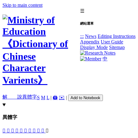
Skip to main content
☰
網站選單
:::
News
Editing Instructions
Appendix
User Guide
Display Mode
Sitemap
中
解 說
異體字
S
M
L
|
🖨️
✉️
|
Add to Notebook
異體字
󸙦
󸙪
𦖥
𦗥
󸙩
󸙧
𦘄
𦘃
󸙨
𦘋
䠿