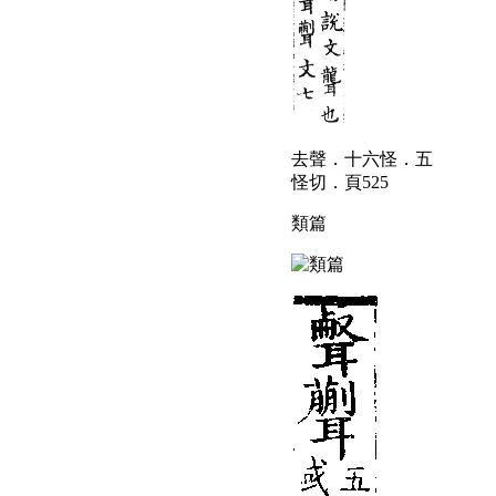
去聲．十六怪．五
怪切．頁525
類篇