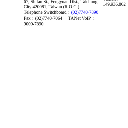
67, Shifan St., Fengyuan Dist., Taichung
149,936,862
City 420081, Taiwan (R.O.C.)
Telephone Switchboard：
(02)7740-7890
Fax：(02)7740-7064
TANet VoIP：
9009-7890