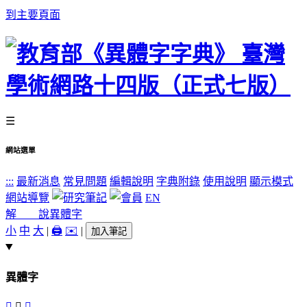
到主要頁面
☰
網站選單
:::
最新消息
常見問題
編輯說明
字典附錄
使用說明
顯示模式
網站導覽
EN
解 說
異體字
小
中
大
|
🖨️
✉️
|
加入筆記
異體字
󸘌
𦎥
𦎺