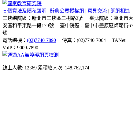
:::
個資法及隱私聲明
|
辭典公眾授權網
|
意見交流
|
網網相連
三峽總院區：新北市三峽區三樹路2號
臺北院區：臺北市大
安區和平東路一段179號
臺中院區：臺中市豐原區師範街67
號
電話總機：
(02)7740-7890
傳真：(02)7740-7064
TANet
VoIP：9009-7890
線上人數: 12369
累積總人次: 148,762,174