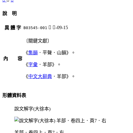
說 明
𦎥
羊-09-15
異 體 字
B03545-001
〔關鍵文獻〕
《
集韻
．平聲．山韻》。
內 容
《
字彙
．羊部》。
《
中文大辭典
．羊部》。
形體資料表
說文解字(大徐本)
羊部．卷四上．頁7．右