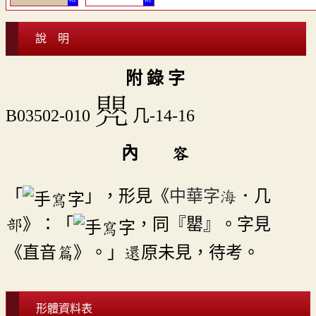
說 明
附 錄 字
󸕾
B03502-010
几-14-16
內 容
「
」，形見《
中華字海
．几
部》：「
，同『罌』。字見
《直音篇》。」還原未見，待考。
形體資料表