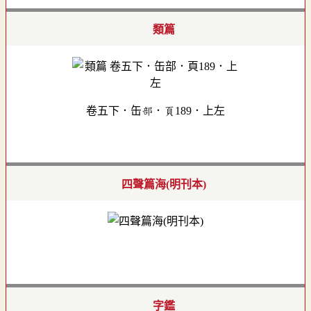
類篇
卷五下．缶部．頁189．上左
四聲篇海(明刊本)
字鑑