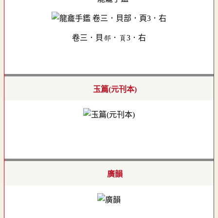
卷三．貝部．頁3．右
玉篇(元刊本)
廣韻