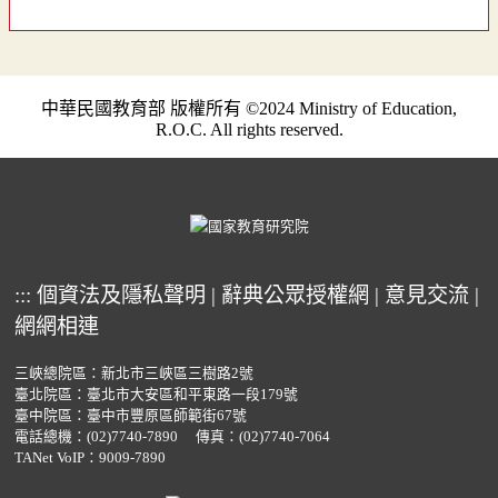
中華民國教育部 版權所有 ©2024 Ministry of Education,
R.O.C. All rights reserved.
:::
個資法及隱私聲明
|
辭典公眾授權網
|
意見交流
|
網網相連
三峽總院區：新北市三峽區三樹路2號
臺北院區：臺北市大安區和平東路一段179號
臺中院區：臺中市豐原區師範街67號
電話總機：
(02)7740-7890
傳真：(02)7740-7064
TANet VoIP：9009-7890