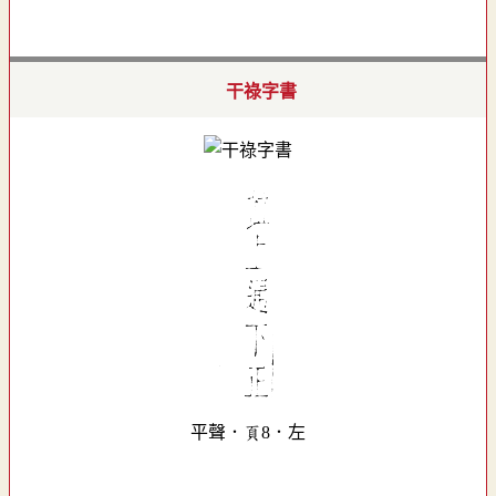
干祿字書
平聲．頁8．左