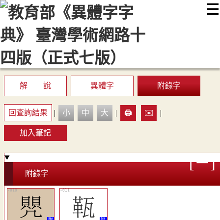
☰
:::
最新消息
常見問題
編輯說明
字典附錄
使用說明
顯示模式
網站導覽
EN
解 說
異體字
附錄字
回查詢結果
|
小
中
大
|
🖨️
✉️
|
加入筆記
附錄字
󸕾
󸕿