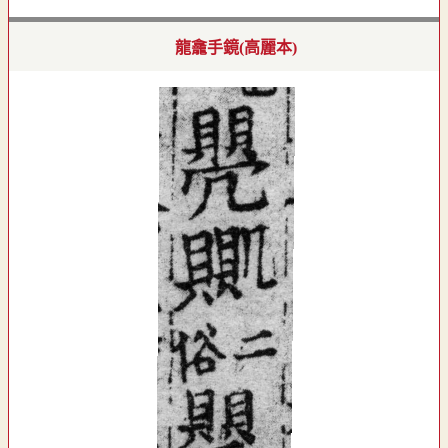
龍龕手鏡(高麗本)