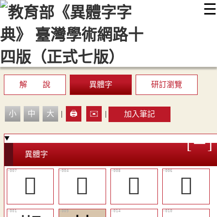
☰
:::
最新消息
常見問題
編輯說明
字典附錄
使用說明
顯示模式
網站導覽
EN
解 說
異體字
研訂瀏覽
小
中
大
|
🖨️
✉️
|
加入筆記
異體字
𣅆
𣇳
𣍠
𣍡