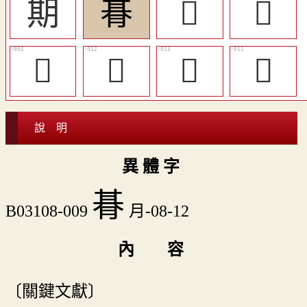
期
朞
𣔔
󲮊
󸍓
𥟞
󸍕
󸍔
說 明
異 體 字
朞
B03108-009
月-08-12
內 容
〔關鍵文獻〕