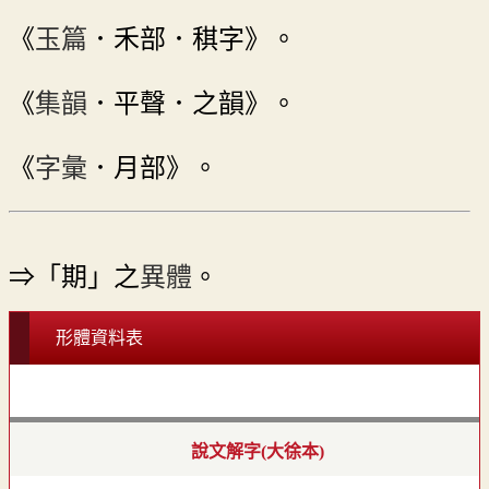
《
玉篇
．禾部．稘字》。
《
集韻
．平聲．之韻》。
《
字彙
．月部》。
⇒「期」之
異體
。
形體資料表
說文解字(大徐本)