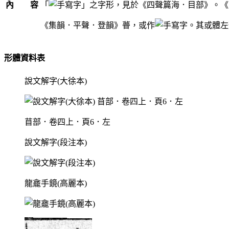
內 容
「
」之字形，見於《四聲篇海．目部》。《
《集韻．平聲．登韻》瞢，或作
。其或體左
形體資料表
說文解字(大徐本)
苜部．卷四上．頁6．左
說文解字(段注本)
龍龕手鏡(高麗本)