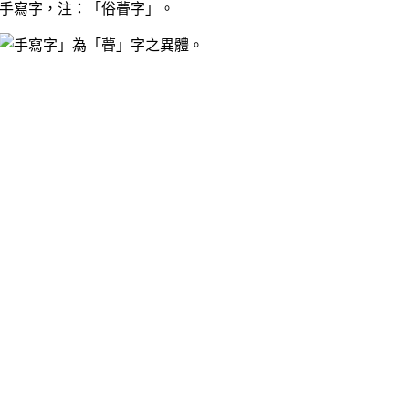
，注：「俗瞢字」。
」為「瞢」字之異體。