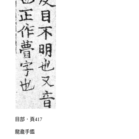
目部．頁417
龍龕手鑑