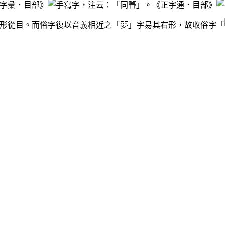
字彙．目部》
，注云：「同瞢」。《正字通．目部》
形從目。而俗字復以音義相近之「夢」字易其右形，故收俗字「