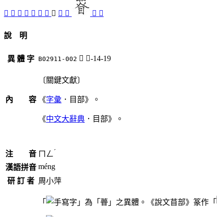
󸈢
󸈣
𥉞
󸈨
𥊄
󸈧
󸈥
𥌋
矒
𦱛
󸈦
󸈤
說 明
𥌋
目-14-19
異 體 字
B02911-002
〔關鍵文獻〕
內 容
《
字彙
．目部》。
《
中文大辭典
．目部》。
ˊ
注 音
ㄇㄥ
méng
漢語拼音
研 訂 者
周小萍
「
」為「瞢」之異體。《說文苜部》篆作「