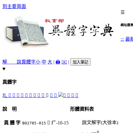
到主要頁面
☰
網站選
:::
最
解 說
異體字
小
中
大
|
🖨️
✉️
|
加入筆記
異體字
圠
𡈾
𡎶
󸅡
𢊃
󸅣
󸅦
󸅢
󸅤
󸅟
󸅨
󸅧
󸅥
󸅠
𨻊
𨻏
說 明
形體資料表
說文解字(大徐本)
異 體 字
󸅨
疒-10-15
B02785-015