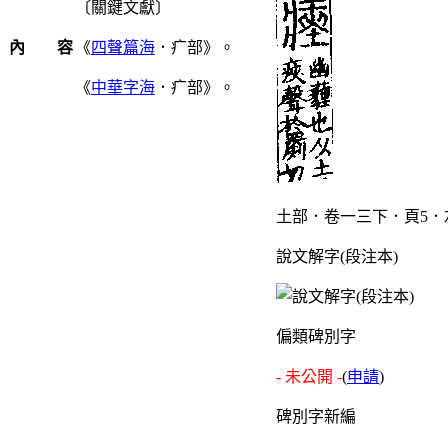
〔關鍵文獻〕
內 容
《
四聲篇海
．疒部》。
《
中華字海
．疒部》。
土部．卷一三下．頁5．
說文解字(段注本)
偏類碑別字
- 未公開 -
(
申請
)
碑別字新編