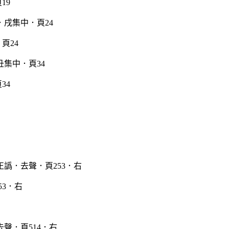
19
頁24
34
53．右