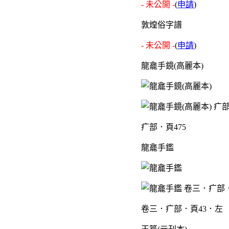
- 未公開 -
(
申請
)
敦煌俗字譜
- 未公開 -
(
申請
)
龍龕手鏡(高麗本)
疒部．頁475
龍龕手鑑
卷三．疒部．頁43．左