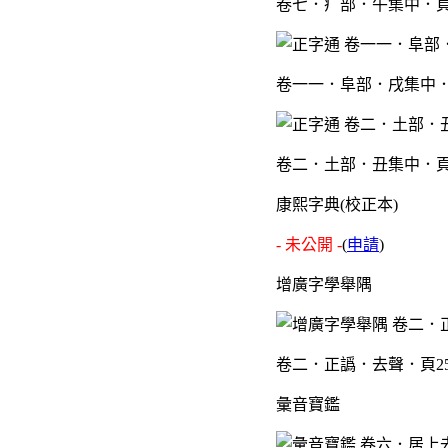
卷七．疒部．午集中．頁
卷一一．阜部．戌集中．
卷二．土部．丑集中．頁
康熙字典(校正本)
- 未公開 -
(
申請
)
增廣字學舉隅
卷二．正譌．去聲．頁2
彙音寶鑑