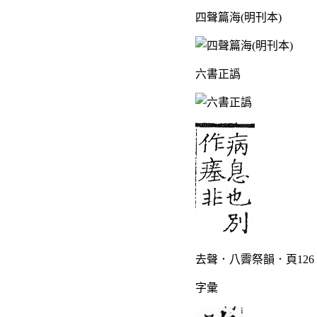
四聲篇海(明刊本)
六書正譌
去聲．八霽祭韻．頁126
字彙