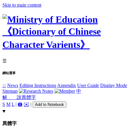
Skip to main content
☰
網站選單
:::
News
Editing Instructions
Appendix
User Guide
Display Mode
Sitemap
中
解 說
異體字
S
M
L
|
🖨️
✉️
|
Add to Notebook
異體字