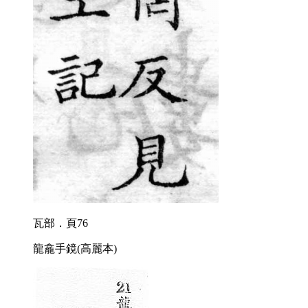
瓦部．頁76
龍龕手鏡(高麗本)