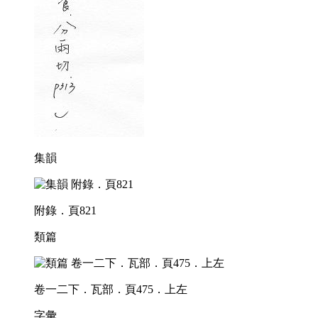
集韻
附錄．頁821
類篇
卷一二下．瓦部．頁475．上左
字彙