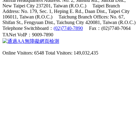
Sanxia Headquarters Address: No. 2, Sanshu Rd., Sanxia Dist.,
New Taipei City 237201, Taiwan (R.O.C.)
Taipei Branch
Address: No. 179, Sec. 1, Heping E. Rd., Daan Dist., Taipei City
106011, Taiwan (R.O.C.)
Taichung Branch Offices: No. 67,
Shifan St., Fengyuan Dist., Taichung City 420081, Taiwan (R.O.C.)
Telephone Switchboard：
(02)7740-7890
Fax：(02)7740-7064
TANet VoIP：9009-7890
Online Visitors: 6548
Total Visitors: 149,032,435