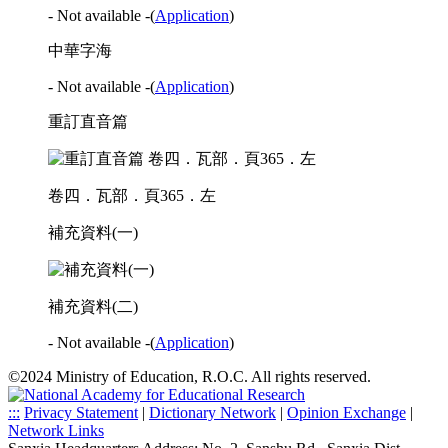
- Not available -
(
Application
)
中華字海
- Not available -
(
Application
)
重訂直音篇
卷四．瓦部．頁365．左
補充資料(一)
補充資料(二)
- Not available -
(
Application
)
©2024 Ministry of Education, R.O.C. All rights reserved.
:::
Privacy Statement
|
Dictionary Network
|
Opinion Exchange
|
Network Links