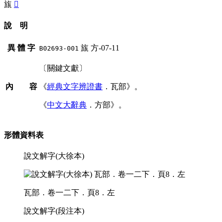
旊
󸃠
說 明
異 體 字
旊
方-07-11
B02693-001
〔關鍵文獻〕
內 容
《
經典文字辨證書
．瓦部》。
《
中文大辭典
．方部》。
形體資料表
說文解字(大徐本)
瓦部．卷一二下．頁8．左
說文解字(段注本)