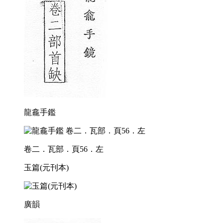
龍龕手鑑
卷二．瓦部．頁56．左
玉篇(元刊本)
廣韻