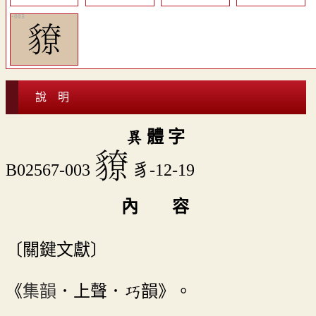
䝤
說 明
異 體 字
䝤
B02567-003
豸-12-19
內 容
〔關鍵文獻〕
《
集韻
．上聲．巧韻》。