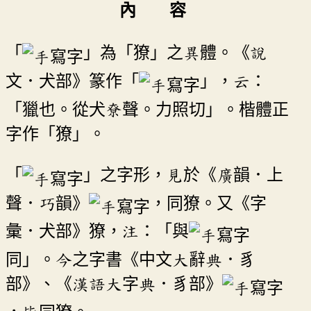
內 容
「
」為「獠」之異體。《說
文．犬部》篆作「
」，云：
「獵也。從犬尞聲。力照切」。楷體正
字作「獠」。
「
」之字形，見於《廣韻．上
聲．巧韻》
，同獠。又《字
彙．犬部》獠，注：「與
同」。今之字書《中文大辭典．豸
部》、《漢語大字典．豸部》