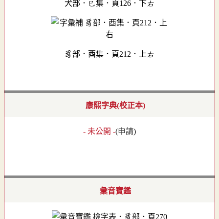
犬部．巳集．頁126．下右
豸部．酉集．頁212．上右
康熙字典(校正本)
- 未公開 -
(
申請
)
彙音寶鑑