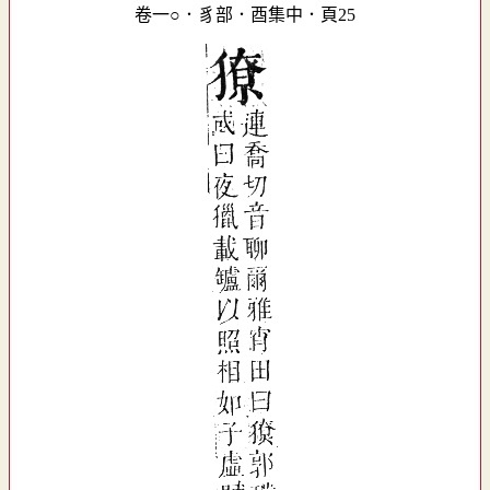
卷一○．豸部．酉集中．頁25