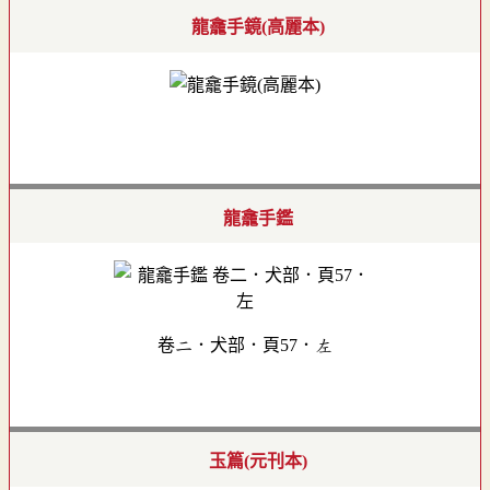
龍龕手鏡(高麗本)
龍龕手鑑
卷二．犬部．頁57．左
玉篇(元刊本)