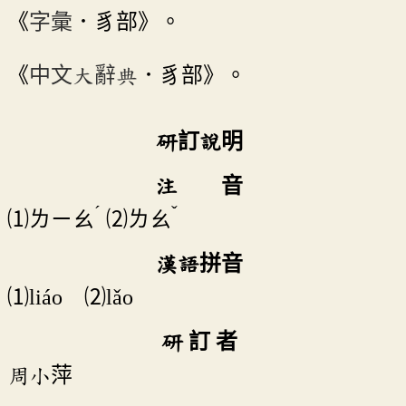
《
字彙
．豸部》。
《
中文大辭典
．豸部》。
研訂說明
注 音
ˊ
ˇ
ㄌㄧㄠ
ㄌㄠ
⑴
⑵
漢語拼音
⑴liáo ⑵lǎo
研 訂 者
周小萍