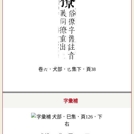
卷六．犬部．巳集下．頁38
字彙補