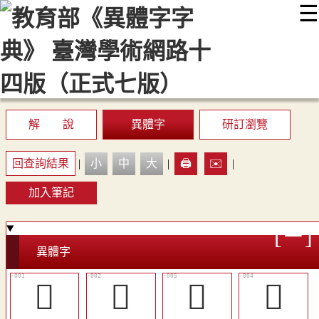
☰
:::
最新消息
常見問題
編輯說明
字典附錄
使用說明
顯示模式
網站導覽
EN
解 說
異體字
研訂瀏覽
回查詢結果
|
小
中
大
|
🖨️
✉️
|
加入筆記
異體字
𤢙
𤢸
󸀝
󸀜