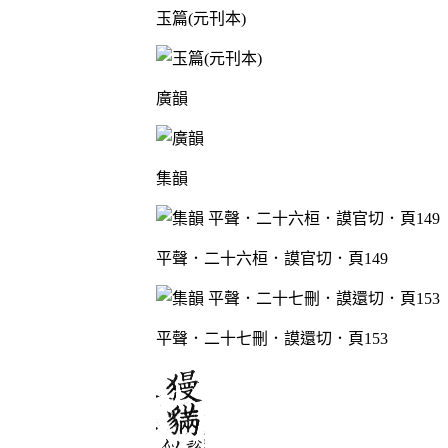
玉篇(元刊本)
廣韻
集韻
平聲．二十六桓．謨官切．頁149
平聲．二十七刪．謨還切．頁153