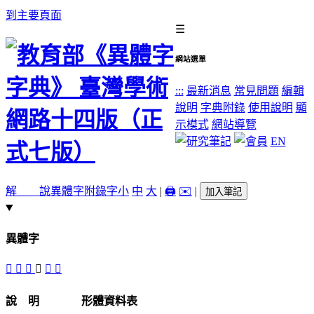
到主要頁面
☰
網站選單
:::
最新消息
常見問題
編輯
說明
字典附錄
使用說明
顯
示模式
網站導覽
EN
解 說
異體字
附錄字
小
中
大
|
🖨️
✉️
|
加入筆記
異體字
𤡁
󸀖
𤢞
䝡
䝢
𧴝
說 明
形體資料表