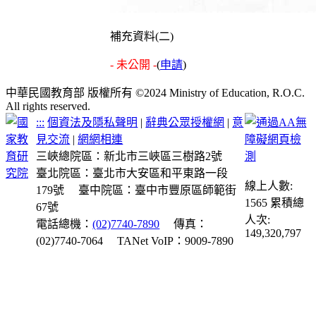
補充資料(二)
- 未公開 -
(
申請
)
中華民國教育部 版權所有 ©2024 Ministry of Education, R.O.C.
All rights reserved.
:::
個資法及隱私聲明
|
辭典公眾授權網
|
意
見交流
|
網網相連
三峽總院區：新北市三峽區三樹路2號
臺北院區：臺北市大安區和平東路一段
線上人數:
179號
臺中院區：臺中市豐原區師範街
1565
累積總
67號
人次:
電話總機：
(02)7740-7890
傳真：
149,320,797
(02)7740-7064
TANet VoIP：9009-7890