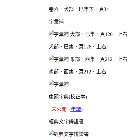
卷六．犬部．巳集下．頁34
字彙補
犬部．巳集．頁126．上右
豸部．酉集．頁212．上右
康熙字典(校正本)
- 未公開 -
(
申請
)
經典文字辨證書