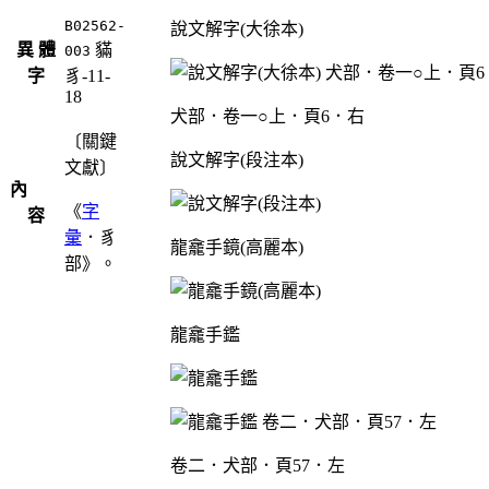
B02562-
說文解字(大徐本)
異 體
䝡
003
字
豸-11-
18
犬部．卷一○上．頁6．右
〔關鍵
說文解字(段注本)
文獻〕
內
《
字
容
彙
．豸
龍龕手鏡(高麗本)
部》。
龍龕手鑑
卷二．犬部．頁57．左