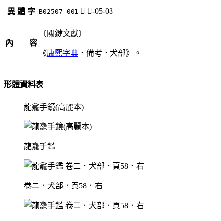
𤝨
犬-05-08
異 體 字
B02507-001
〔關鍵文獻〕
內 容
《
康熙字典
．備考．犬部》。
形體資料表
龍龕手鏡(高麗本)
龍龕手鑑
卷二．犬部．頁58．右