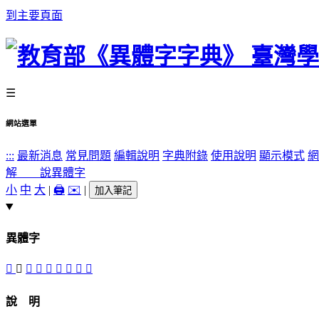
到主要頁面
☰
網站選單
:::
最新消息
常見問題
編輯說明
字典附錄
使用說明
顯示模式
網
解 說
異體字
小
中
大
|
🖨️
✉️
|
加入筆記
異體字
𤜴
𤝨
󷿔
󷿕
𤟊
󷿗
󷿖
𤣛
貁
說 明