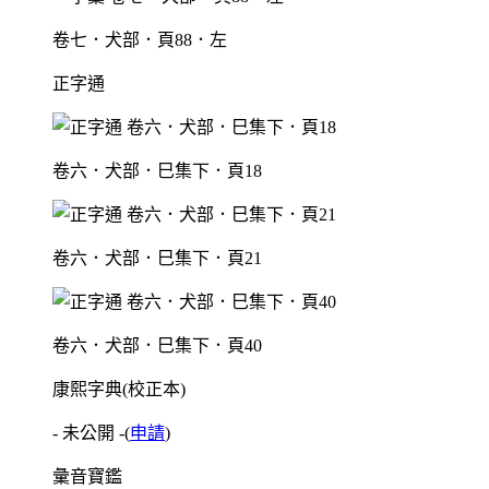
卷七．犬部．頁88．左
正字通
卷六．犬部．巳集下．頁18
卷六．犬部．巳集下．頁21
卷六．犬部．巳集下．頁40
康熙字典(校正本)
- 未公開 -
(
申請
)
彙音寶鑑