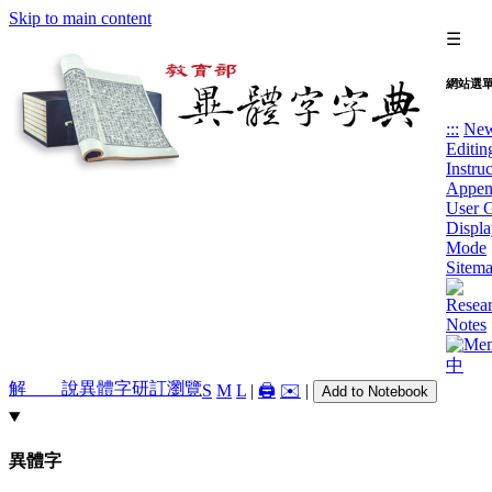
Skip to main content
☰
網站選
:::
Ne
Editin
Instru
Appen
User 
Displa
Mode
Sitem
中
解 說
異體字
研訂瀏覽
S
M
L
|
🖨️
✉️
|
Add to Notebook
異體字