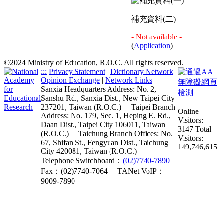
補充資料(二)
- Not available -
(
Application
)
©2024 Ministry of Education, R.O.C. All rights reserved.
:::
Privacy Statement
|
Dictionary Network
|
Opinion Exchange
|
Network Links
Sanxia Headquarters Address: No. 2,
Sanshu Rd., Sanxia Dist., New Taipei City
237201, Taiwan (R.O.C.)
Taipei Branch
Online
Address: No. 179, Sec. 1, Heping E. Rd.,
Visitors:
Daan Dist., Taipei City 106011, Taiwan
3147
Total
(R.O.C.)
Taichung Branch Offices: No.
Visitors:
67, Shifan St., Fengyuan Dist., Taichung
149,746,615
City 420081, Taiwan (R.O.C.)
Telephone Switchboard：
(02)7740-7890
Fax：(02)7740-7064
TANet VoIP：
9009-7890