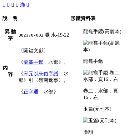
󷼪
𤄝
灔
󷼩
灧
𤅿
說 明
形體資料表
龍龕手鏡(高麗本)
異 體
灔
水-19-22
B02370-002
字
〔關鍵文獻〕
龍龕手鑑
《
龍龕手鑑
．水部》。
內
《
宋元以來俗字譜
．水
容
部》引〈嶺南逸事〉。
卷二．水部．頁
《
正字通
．水部》。
16．右
玉篇(元刊本)
廣韻