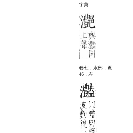
字彙
卷七．水部．頁
46．左