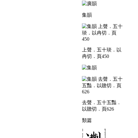
集韻
上聲．五十琰．以
冉切．頁450
去聲．五十五豔．
以贍切．頁626
類篇