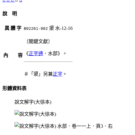
說 明
異 體 字
澃
水-12-16
B02261-002
〔關鍵文獻〕
《
正字通
．水部》。
內 容
＃「澃」另兼
正字
。
形體資料表
說文解字(大徐本)