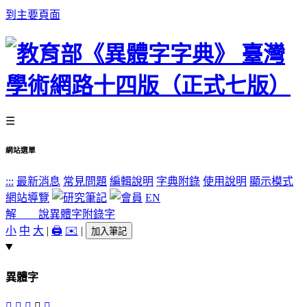
到主要頁面
☰
網站選單
:::
最新消息
常見問題
編輯說明
字典附錄
使用說明
顯示模式
網站導覽
EN
解 說
異體字
附錄字
小
中
大
|
🖨️
✉️
|
加入筆記
異體字
󴋴
󷹻
𣻯
澃
󷹺