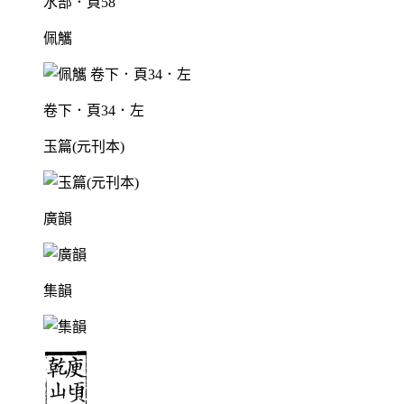
水部．頁58
佩觿
卷下．頁34．左
玉篇(元刊本)
廣韻
集韻