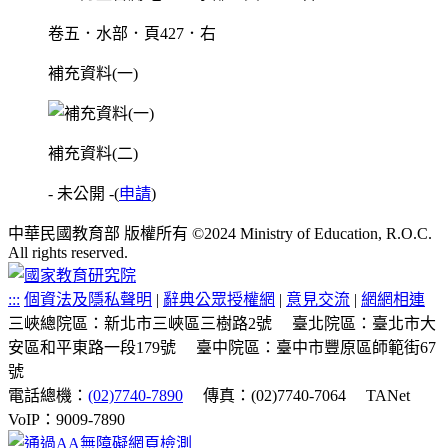
卷五．水部．頁427．右
補充資料(一)
補充資料(二)
- 未公開 -
(
申請
)
中華民國教育部 版權所有 ©2024 Ministry of Education, R.O.C.
All rights reserved.
:::
個資法及隱私聲明
|
辭典公眾授權網
|
意見交流
|
網網相連
三峽總院區：新北市三峽區三樹路2號
臺北院區：臺北市大
安區和平東路一段179號
臺中院區：臺中市豐原區師範街67
號
電話總機：
(02)7740-7890
傳真：(02)7740-7064
TANet
VoIP：9009-7890