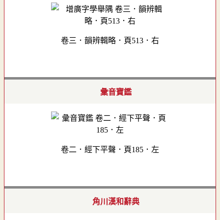
卷三．韻辨輯略．頁513．右
彙音寶鑑
卷二．經下平聲．頁185．左
角川漢和辭典