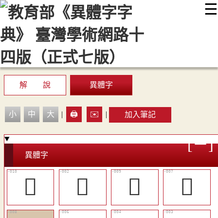
☰
:::
最新消息
常見問題
編輯說明
字典附錄
使用說明
顯示模式
網站導覽
EN
解 說
異體字
小
中
大
|
🖨️
✉️
|
加入筆記
異體字
󷸪
󷸢
󷸩
󷸧