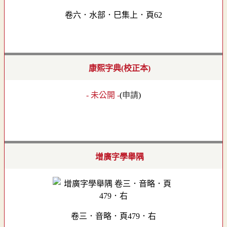
卷六．水部．巳集上．頁62
康熙字典(校正本)
- 未公開 -
(
申請
)
增廣字學舉隅
卷三．音略．頁479．右