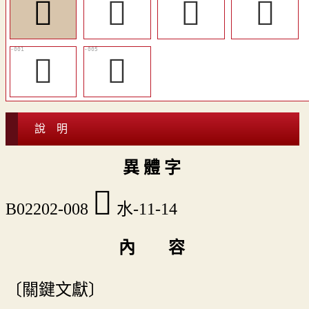
󷸨
󷸦
󷸤
󷸣
󷸡
󷸥
說 明
異 體 字
󷸨
B02202-008
水-11-14
內 容
〔關鍵文獻〕