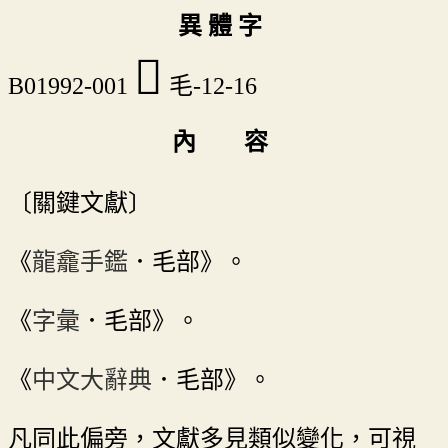
異 體 字
𣯺
B01992-001
毛-12-16
內 容
〔關鍵文獻〕
《
龍龕手鑑
．毛部》。
《
字彙
．毛部》。
《
中文大辭典
．毛部》。
凡同此偏旁，文獻多見類似變化，可視