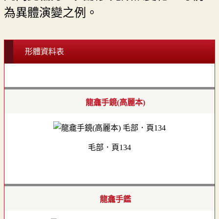
為異體演變之例。
形體資料表
龍龕手鏡(高麗本)
毛部．頁134
龍龕手鑑