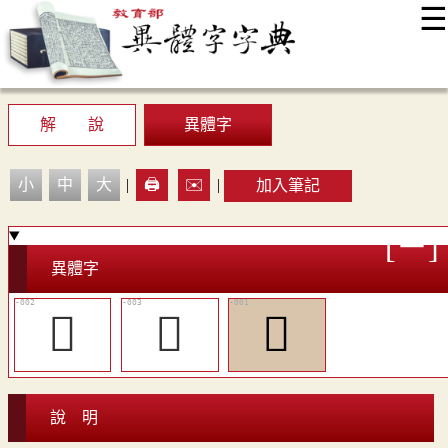
☰
:::
最新消息
常見問題
編輯說明
字典附錄
使用說明
顯示模式
網站導覽
EN
解 說
異體字
小
中
大
|
🖨️
✉️
|
加入筆記
異體字
󷵣
󷵤
𣯺
說 明