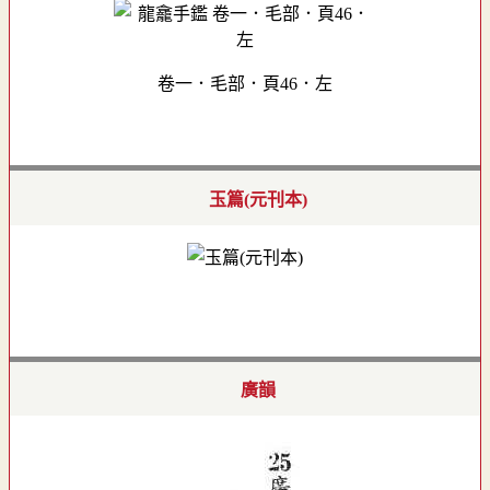
卷一．毛部．頁46．左
玉篇(元刊本)
廣韻