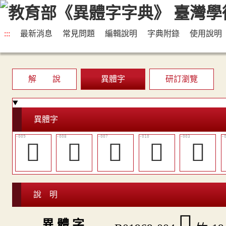
:::
最新消息
常見問題
編輯說明
字典附錄
使用說明
解 說
異體字
研訂瀏覽
異體字
󷴹
󷴸
󷴷
󷴺
𥵓
說 明
𥸃
異 體 字