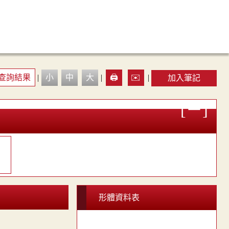
查詢結果
|
小
中
大
|
🖨️
✉️
|
加入筆記

形體資料表