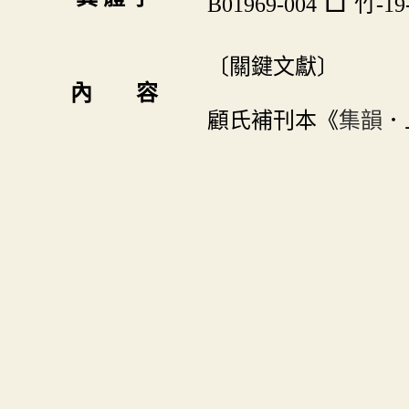
B01969-004
竹-19
〔關鍵文獻〕
內 容
顧氏補刊本《
集韻
．