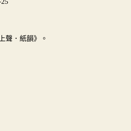
-25
上聲．紙韻》。