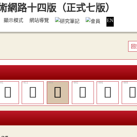
顯示模式
網站導覽
EN
回
𥶵
󷴻
𥸃
𥸋
󷴶
