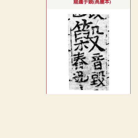
龍龕手鏡(高麗本)
殳部．頁193
︿
龍龕手鑑
TOP