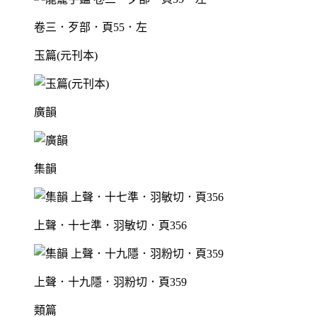
卷三．歹部．頁55．左
玉篇(元刊本)
廣韻
集韻
上聲．十七準．羽敏切．頁356
上聲．十九隱．羽粉切．頁359
類篇