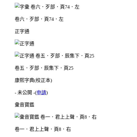
卷六．歹部．頁74．左
正字通
卷五．歹部．辰集下．頁25
康熙字典(校正本)
- 未公開 -
(
申請
)
彙音寶鑑
卷一．君上上聲．頁8．右