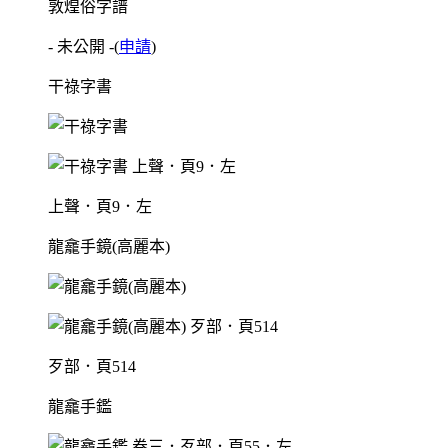
敦煌俗字譜
- 未公開 -
(
申請
)
干祿字書
上聲．頁9．左
龍龕手鏡(高麗本)
歹部．頁514
龍龕手鑑