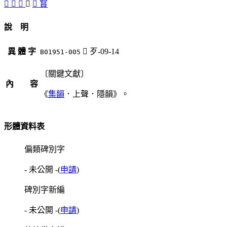
󷴑
󷴏
󷴐
󷴓
󷴒
䆬
說 明
異 體 字
󷴓
歹-09-14
B01951-005
〔關鍵文獻〕
內 容
《
集韻
．上聲．隱韻》。
形體資料表
偏類碑別字
- 未公開 -
(
申請
)
碑別字新編
- 未公開 -
(
申請
)