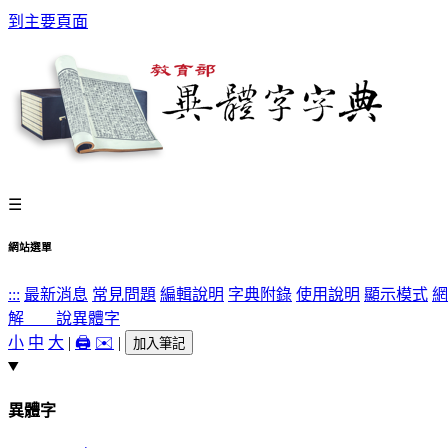
到主要頁面
☰
網站選單
:::
最新消息
常見問題
編輯說明
字典附錄
使用說明
顯示模式
網
解 說
異體字
小
中
大
|
🖨️
✉️
|
加入筆記
異體字