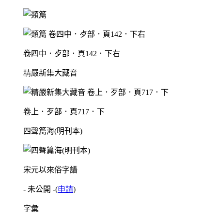
卷四中．歺部．頁142．下右
精嚴新集大藏音
卷上．歹部．頁717．下
四聲篇海(明刊本)
宋元以來俗字譜
- 未公開 -
(
申請
)
字彙