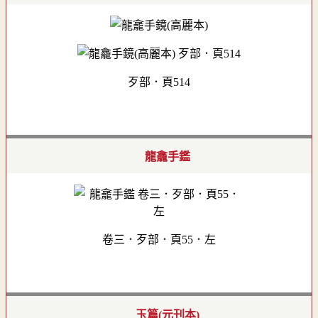
歹部．頁514
龍龕手鑑
卷三．歹部．頁55．左
玉篇(元刊本)