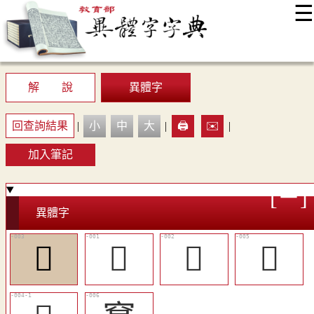
☰
:::
最新消息
常見問題
編輯說明
字典附錄
使用說明
顯示模式
網站導覽
EN
解 說
異體字
回查詢結果
|
小
中
大
|
🖨️
✉️
|
加入筆記
異體字
󷴑
󷴏
󷴐
󷴓