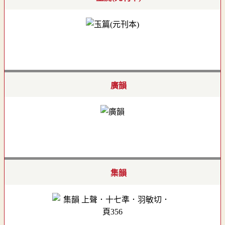
廣韻
集韻