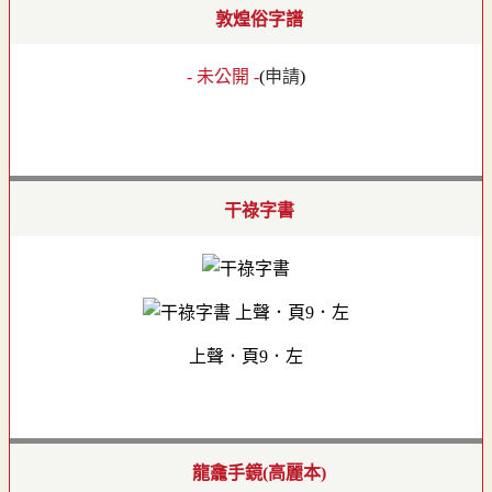
敦煌俗字譜
- 未公開 -
(
申請
)
干祿字書
上聲．頁9．左
龍龕手鏡(高麗本)