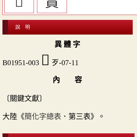
󷴒
䆬
說 明
異 體 字
󷴑
B01951-003
歹-07-11
內 容
〔關鍵文獻〕
大陸《
簡化字總表
．第三表》。