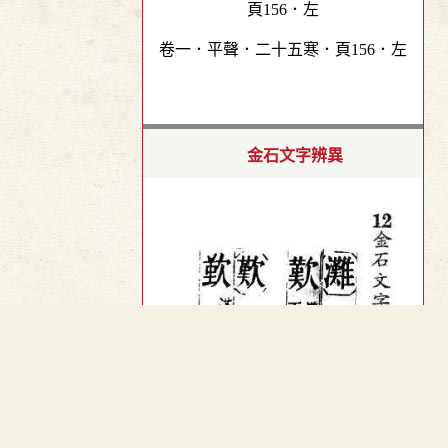
卷一．平聲．二十五寒．頁156．左
金石文字辨異
︿
TOP