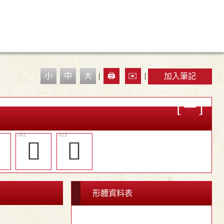
小
中
大
|
🖨️
✉️
|
加入筆記

𣥁
󷳜
形體資料表