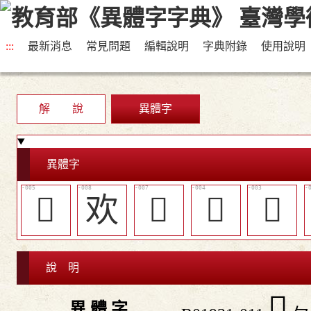
:::
最新消息
常見問題
編輯說明
字典附錄
使用說明
解 說
異體字
異體字
󷳖
欢
󷳘
󷳕
󷳔
說 明
󷳚
異 體 字