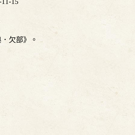
11-15
典
．欠部》。