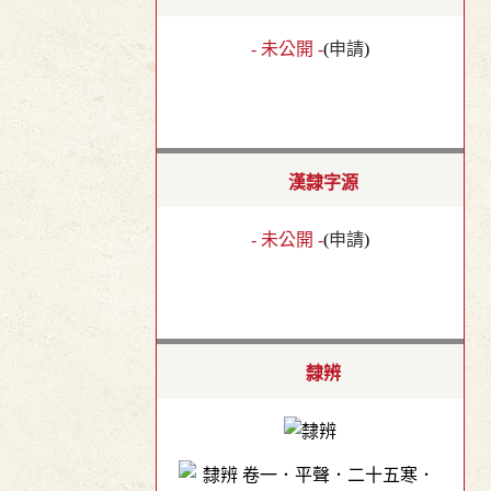
- 未公開 -
(
申請
)
漢隸字源
- 未公開 -
(
申請
)
隸辨