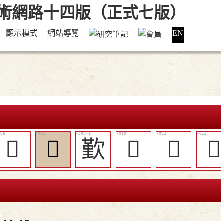
顯示模式
網站導覽
EN
󷳗
󷳚
歏
󷳙
󷳓
