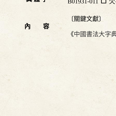
B01931-011
欠-
〔關鍵文獻〕
內 容
《
中國書法大字