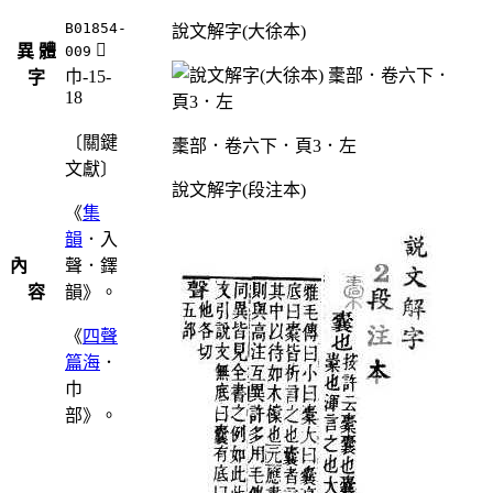
B01854-
說文解字(大徐本)
󷱆
異 體
009
巾-15-
字
18
〔關鍵
㯻部．卷六下．頁3．左
文獻〕
說文解字(段注本)
《
集
韻
．入
內
聲．鐸
容
韻》。
《
四聲
篇海
．
巾
部》。