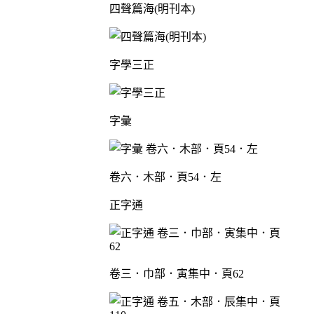
四聲篇海(明刊本)
字學三正
字彙
卷六．木部．頁54．左
正字通
卷三．巾部．寅集中．頁62