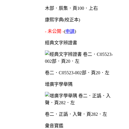
木部．辰集．頁100．上右
康熙字典(校正本)
- 未公開 -
(
申請
)
經典文字辨證書
卷二．C05523-002部．頁20．左
增廣字學舉隅
卷二．正譌．入聲．頁282．左
彙音寶鑑