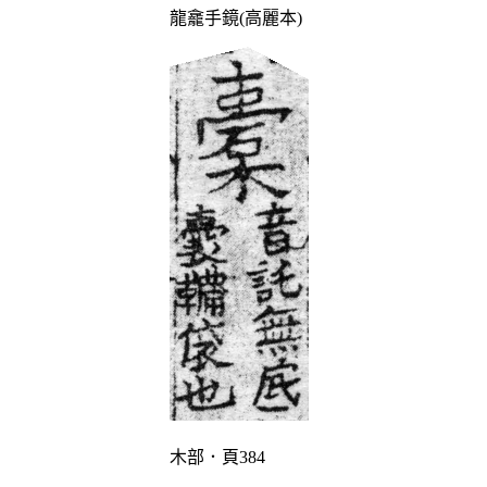
龍龕手鏡(高麗本)
木部．頁384