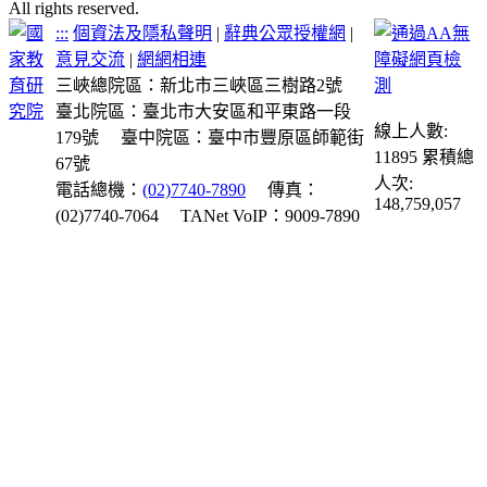
All rights reserved.
:::
個資法及隱私聲明
|
辭典公眾授權網
|
意見交流
|
網網相連
三峽總院區：新北市三峽區三樹路2號
臺北院區：臺北市大安區和平東路一段
線上人數:
179號
臺中院區：臺中市豐原區師範街
11895
累積總
67號
人次:
電話總機：
(02)7740-7890
傳真：
148,759,057
(02)7740-7064
TANet VoIP：9009-7890