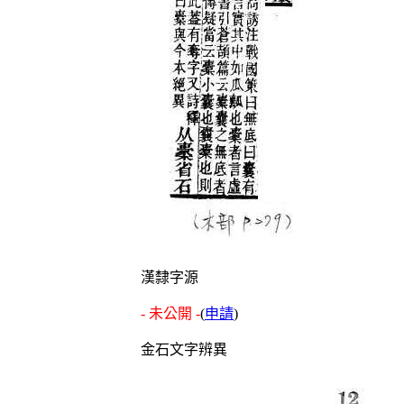
漢隸字源
- 未公開 -
(
申請
)
金石文字辨異