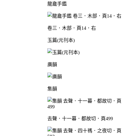
龍龕手鑑
卷三．木部．頁14．右
玉篇(元刊本)
廣韻
集韻
去聲．十一暮．都故切．頁499