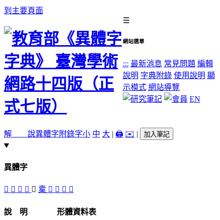
到主要頁面
☰
網站選單
:::
最新消息
常見問題
編輯
說明
字典附錄
使用說明
顯
示模式
網站導覽
EN
解 說
異體字
附錄字
小
中
大
|
🖨️
✉️
|
加入筆記
異體字
𡇈
󷱄
𢄿
𢅍
󷱆
槖
󷱇
󷱃
󷱅
󷱂
說 明
形體資料表