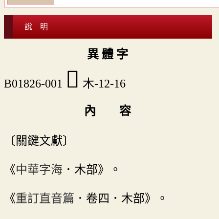
說 明
異 體 字
󷰦
B01826-001
木-12-16
內 容
〔關鍵文獻〕
《
中華字海
．木部》。
《
重訂直音篇
．卷四．木部》。