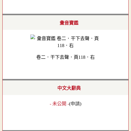
彙音寶鑑
卷二．干下去聲．頁118．右
中文大辭典
- 未公開 -
(
申請
)