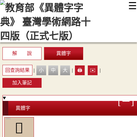
☰
:::
最新消息
常見問題
編輯說明
字典附錄
使用說明
顯示模式
網站導覽
EN
解 說
異體字
回查詢結果
|
小
中
大
|
🖨️
✉️
|
加入筆記
異體字
󷰦